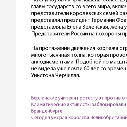
На службу были приглашены более дв
главы государств со всего мира, вкл
представители королевских семей раз
представлял президент Германии Фра
представляла Елена Зеленская, жена 
Представители России на похороны п
На протяжении движения кортежа с г
многотысячная толпа, которая прово
аплодисментами. Подобной по масшт
не видела уже почти 60 лет со време
Уинстона Черчилля.
Берлинские учителя протестуют против о
Климатические активисты заблокировали 
Бранденбурге
Сегодня умерла королева Великобритании 