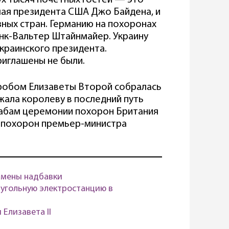
ух тысяч почетных гостей — это
ючая президента США Джо Байдена, и
ных стран. Германию на похоронах
нк-Вальтер Штайнмайер. Украину
украинского президента.
риглашены не были.
робом Елизаветы Второй собралась
жала королеву в последний путь
абам церемонии похорон Британия
н похорон премьер-министра
тмены надбавки
угольную электростанцию в
Елизавета II