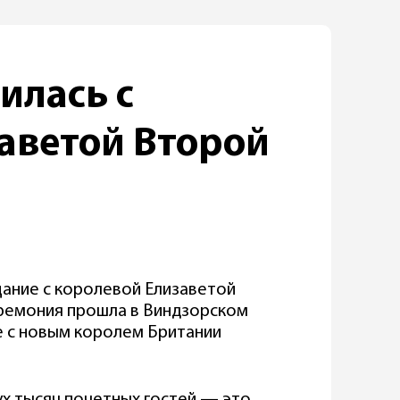
илась с
аветой Второй
ание с королевой Елизаветой
еремония прошла в Виндзорском
ве с новым королем Британии