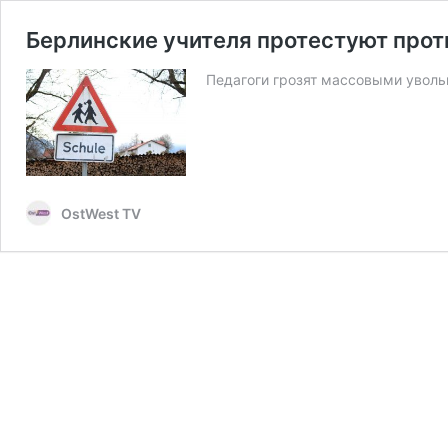
Берлинские учителя протестуют прот
Педагоги грозят массовыми увол
OstWest TV