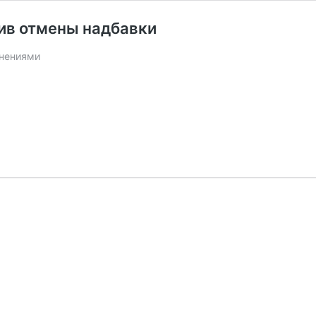
ив отмены надбавки
ьнениями