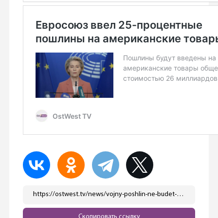
https://ostwest.tv/news/vojny-poshlin-ne-budet-amerika-i-evrosojuz-zakljuchili-torgovuju-sdelku-tarify-dlya-es-sostavyat-15/
Скопировать ссылку