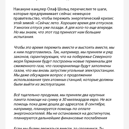
Накануне канцлер Олаф Шольц перечислил те шаги,
которые предпринимает сейчас немецкое
правительство, чтобы пережить энергетический кризис
этой зимой: «
Сейчас лето. Хорошее время для отпусков.
У многих отпуск уже позади. А для кого-то еще впереди.
Но мы знаем, что этот год принесет нам большие
испытания
.
Чтобы это время пережить вместе и выстоять вместе, мы
к ним подготовились. Так, например, мы приняли и ряд
законов, гарантирующих, что на побережье Северного
моря Германии будут построены новые терминалы для
сжиженного газа, что газохранилища будут заполнены
газом, что мы вновь запустим угольные электростанции.
Мы даже обсуждаем вопрос о продолжении
использования трех атомных станций, которые должны
были выйти из эксплуатации
.
Всё тщательно продумав, мы приняли два крупных
пакета помощи на сумму в 30 миллиардов евро. Не вся
помощь пока даже дошла до адресатов. В сентябре,
например, планируется помощь по оплате
энергоносителей. Мы не остановимся на достигнутом,
планируются дальнейшие финансовые послабления
Если мы будем держаться вместе, то справимся. Ты