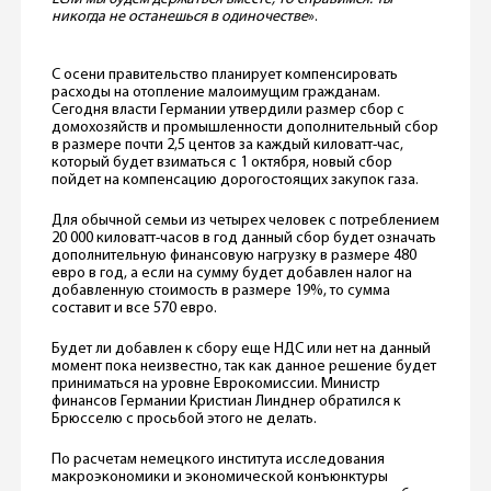
никогда не останешься в одиночестве
».
С осени правительство планирует компенсировать
расходы на отопление малоимущим гражданам.
Сегодня власти Германии утвердили размер сбор с
домохозяйств и промышленности дополнительный сбор
в размере почти 2,5 центов за каждый киловатт-час,
который будет взиматься с 1 октября, новый сбор
пойдет на компенсацию дорогостоящих закупок газа.
Для обычной семьи из четырех человек с потреблением
20 000 киловатт-часов в год данный сбор будет означать
дополнительную финансовую нагрузку в размере 480
евро в год, а если на сумму будет добавлен налог на
добавленную стоимость в размере 19%, то сумма
составит и все 570 евро.
Будет ли добавлен к сбору еще НДС или нет на данный
момент пока неизвестно, так как данное решение будет
приниматься на уровне Еврокомиссии. Министр
финансов Германии Кристиан Линднер обратился к
Брюсселю с просьбой этого не делать.
По расчетам немецкого института исследования
макроэкономики и экономической конъюнктуры