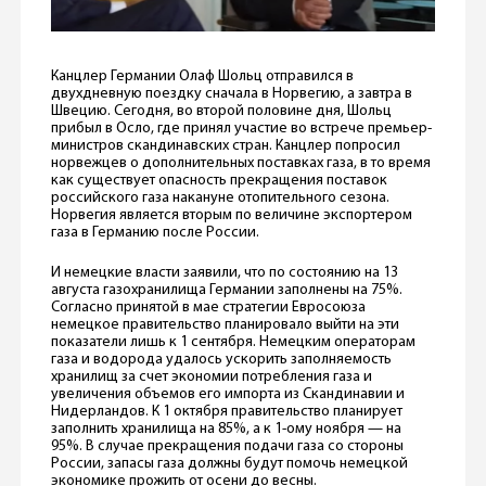
Канцлер Германии Олаф Шольц отправился в
двухдневную поездку сначала в Норвегию, а завтра в
Швецию. Сегодня, во второй половине дня, Шольц
прибыл в Осло, где принял участие во встрече премьер-
министров скандинавских стран. Канцлер попросил
норвежцев о дополнительных поставках газа, в то время
как существует опасность прекращения поставок
российского газа накануне отопительного сезона.
Норвегия является вторым по величине экспортером
газа в Германию после России.
И немецкие власти заявили, что по состоянию на 13
августа газохранилища Германии заполнены на 75%.
Согласно принятой в мае стратегии Евросоюза
немецкое правительство планировало выйти на эти
показатели лишь к 1 сентября. Немецким операторам
газа и водорода удалось ускорить заполняемость
хранилищ за счет экономии потребления газа и
увеличения объемов его импорта из Скандинавии и
Нидерландов. К 1 октября правительство планирует
заполнить хранилища на 85%, а к 1-ому ноября — на
95%. В случае прекращения подачи газа со стороны
России, запасы газа должны будут помочь немецкой
экономике прожить от осени до весны.