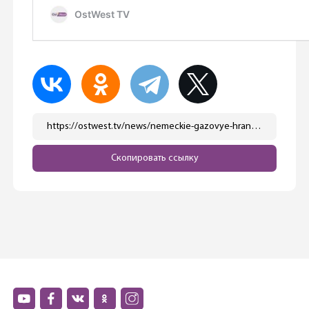
https://ostwest.tv/news/nemeckie-gazovye-hranilishha-zapolneny-na-75/
Скопировать ссылку