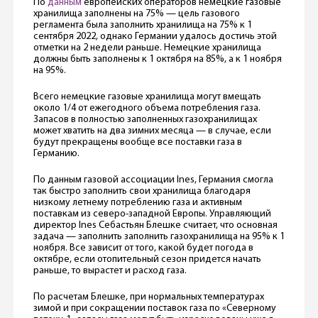
По
данным
европейских операторов немецкие газовые
хранилища заполнены на 75% — цель газового
регламента была заполнить хранилища на 75% к 1
сентября 2022, однако Германии удалось достичь этой
отметки на 2 недели раньше. Немецкие хранилища
должны быть заполнены к 1 октября на 85%, а к 1 ноября
на 95%.
Всего немецкие газовые хранилища могут вмещать
около 1/4 от ежегодного объема потребления газа.
Запасов в полностью заполненных газохранилищах
может хватить на два зимних месяца — в случае, если
будут прекращены вообще все поставки газа в
Германию.
По данным газовой ассоциации Ines, Германия смогла
так быстро заполнить свои хранилища благодаря
низкому летнему потреблению газа и активным
поставкам из северо-западной Европы. Управляющий
директор Ines Себастьян Блешке считает, что основная
задача — заполнить заполнить газохранилища на 95% к 1
ноября. Все зависит от того, какой будет погода в
октябре, если отопительный сезон придется начать
раньше, то вырастет и расход газа.
По расчетам Блешке, при нормальных температурах
зимой и при сокращении поставок газа по «Северному