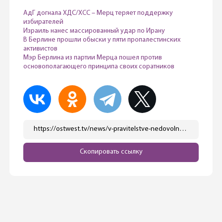
АдГ догнала ХДС/ХСС – Мерц теряет поддержку
избирателей
Израиль нанес массированный удар по Ирану
В Берлине прошли обыски у пяти пропалестинских
активистов
Мэр Берлина из партии Мерца пошел против
основополагающего принципа своих соратников
https://ostwest.tv/news/v-pravitelstve-nedovolny-resheniem-merca-priostanovit-postavki-oruzhiya-v-izrail/
Скопировать ссылку