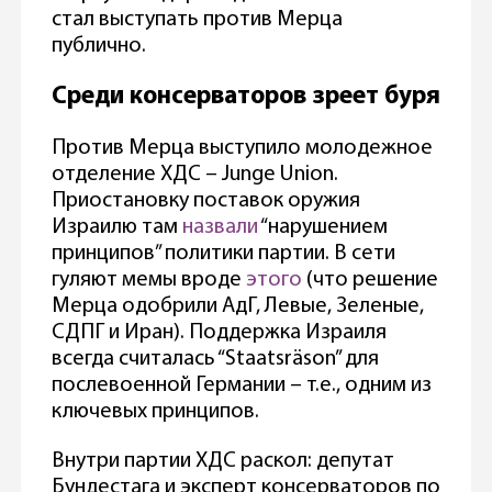
стал выступать против Мерца
публично.
Среди консерваторов зреет буря
Против Мерца выступило молодежное
отделение ХДС – Junge Union.
Приостановку поставок оружия
Израилю там
назвали
“нарушением
принципов” политики партии. В сети
гуляют мемы вроде
этого
(что решение
Мерца одобрили АдГ, Левые, Зеленые,
СДПГ и Иран). Поддержка Израиля
всегда считалась “Staatsräson” для
послевоенной Германии – т.е., одним из
ключевых принципов.
Внутри партии ХДС раскол: депутат
Бундестага и эксперт консерваторов по