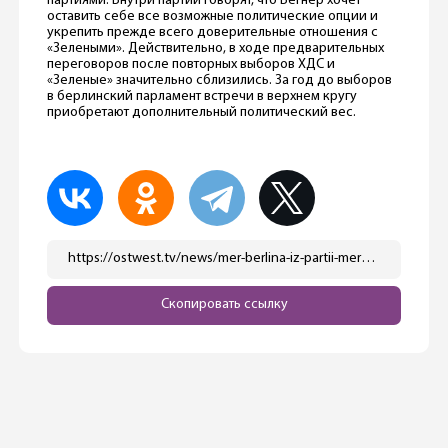
партиями. Внутри партии говорят, что Вегнер хочет
оставить себе все возможные политические опции и
укрепить прежде всего доверительные отношения с
«Зелеными». Действительно, в ходе предварительных
переговоров после повторных выборов ХДС и
«Зеленые» значительно сблизились. За год до выборов
в берлинский парламент встречи в верхнем кругу
приобретают дополнительный политический вес.
https://ostwest.tv/news/mer-berlina-iz-partii-merca-poshel-protiv-osnovopolagajushhego-principa-svoih-soratnikov/
Скопировать ссылку