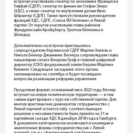
встречах участвовали сенатор по экономике Франциска
Гиффай (СДПГ), сенатор по финансам Стефан Эверс
(ХДС), а также сенатор по внутренним делам Ирис
Шпрангер (СДПГ). Также присутствовали руководители
фракций ХДС, СДПГ, «Союза 90/Зеленые» и Левой
партии. От округов участвовали главы районов
Фридрихсхайн-Кройцберга, Трептов-Кёпеника и
Шпандау.
Дополнительно на встречи приглашались
сопредседатели берлинской СДПГ Мартин Хикель и
Никола Бёккер-Джаннини. Вегнера сопровождали глава
канцелярии сената Флориан Граф и главный цифровой
директор (CDO) федеральной земли Берлин Мартина
Клемент. Следующее заседание этого органа
запланировано на сентябрь и будет посвящено
вопросам реализации реформы управления.
Продолжая формат, основанный им в 2023 году, Вегнер
вступает на новую политическую территорию — и тем
самым идет вразрез с курсом собственной партии. Для
многих христианских демократов сотрудничество с
Левой партией остается табу: соответствующее
решение о несовместимости было принято на 31-м
партийном съезде ХДС 8 декабря 2018 года в Гамбурге.
В документе категорически исключаются коалиции и
аналогичные формы сотрудничества как с Левой
партией, так и с «Альтернативой для Германии».