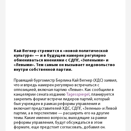
Кай Вегнер стремится к «новой политической
культуре» — и в будущем намерен регулярно
обмениваться мнениями с СДПГ, «Зелеными» и
«Левыми». Тем самым он вызывает недовольство
внутри собственной партии.
Правящий бургомистр Берлина Кай Вегнер (ХДС) заявил,
что и впредь намерен регулярно встречаться с
оппозицией, включая партию «Левые». Как сообщили в
канцелярии сената изданию
Tagesspiegel
, планируется
закрепить формат встречи лидеров партий, который
был учрежден в рамках реформы управления и
включает представителей ХДС, СДПГ, «Зеленых» и Левой
партии, а в перспективе — расширить его на другие
темы. Какие именно вопросы, выходящие за рамки
реформы управления, будут обсуждаться в этом
формате, еще предстоит согласовать, добавил он.