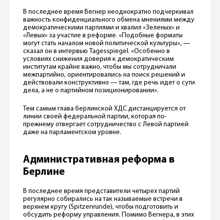
В последнее время Вегнер неоднократно подчеркивал
важность конфиденциального обмена мнениями между
демократическими партиями и хвалил «Зеленых» и
«Левых» за участие в реформе. «Подобные форматы
могут стать началом новой политической культуры», —
сказал он в интервью Tagesspiegel. «Особенно в
условиях снижения доверия к демократическим
институтам крайне важно, чтобы мы сотрудничали
межпартийно, ориентировались на поиск решений и
действовали конструктивно — там, где речь идет о сути
дела, а не о партийном позиционировании».
Тем самым глава берлинской ХДС дистанцируется от
линии своей федеральной партии, которая по-
прежнему отвергает сотрудничество с Левой партией
даже на парламентском уровне.
Административная реформа в
Берлине
В последнее время представители четырех партий
регулярно собирались на так называемые встречи в
верхнем кругу (Spitzenrunde), чтобы подготовить и
обсудить реформу управления. Помимо Вегнера, в этих