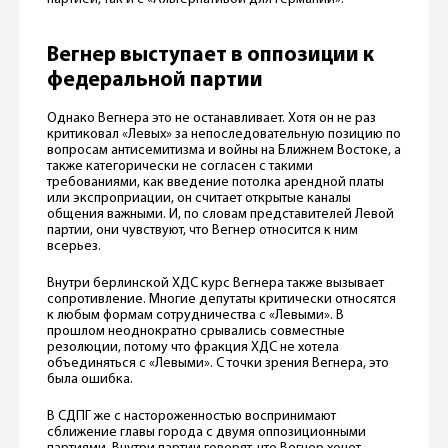
Вегнер выступает в оппозиции к
федеральной партии
Однако Вегнера это не останавливает. Хотя он не раз
критиковал «Левых» за непоследовательную позицию по
вопросам антисемитизма и войны на Ближнем Востоке, а
также категорически не согласен с такими
требованиями, как введение потолка арендной платы
или экспроприации, он считает открытые каналы
общения важными. И, по словам представителей Левой
партии, они чувствуют, что Вегнер относится к ним
всерьез.
Внутри берлинской ХДС курс Вегнера также вызывает
сопротивление. Многие депутаты критически относятся
к любым формам сотрудничества с «Левыми». В
прошлом неоднократно срывались совместные
резолюции, потому что фракция ХДС не хотела
объединяться с «Левыми». С точки зрения Вегнера, это
была ошибка.
В СДПГ же с настороженностью воспринимают
сближение главы города с двумя оппозиционными