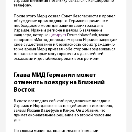
Израиля Биньямин Нетаньяху связался с канцлером по
телефону.
После этого Мерц созвал Совет безопасности и провел
обсуждение происходящего. Германия примет все
необходимые меры для защиты своих граждан в
Израиле, Иране и регионе в целом. В заявлении
канцлера, которые
цитирует
Deutschlandfunk, также
говорится: «Мы подтверждаем право Израиля защищать
своё существование и безопасность своих граждан». В
то же время Мерц призвал «обе стороны воздержаться
от шагов, которые могут привести к дальнейшей
эскалации и дестабилизировать весь регион».
Глава МИД Германии может
отменить поездку на Ближний
Восток
В свете последних событий продолжение поездки в
Израиль и Иорданию в настоящий момент исключено,
заявил Йоханн Вадефуль в Каире. Он добавил, что
примет окончательное решение во второй половине
дня.
По словам министра, правительство Германии