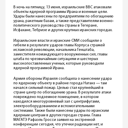
В ночь на пятницу, 13 июня, израильские ВВС атаковали
объекты ядерной программы Ирана и военные цели.
Удары были нанесены по предприятиям по обогащению
урана, ракетным базам, а также представителям военно-
политического руководства страны в Тегеране,
Исфахане, Тебризе и других крупных иранских городах.
Израильские власти и иранские СМИ сообщили о
гибели в результате ударов главы Корпуса стражей
исламской революции, начальника Генштаба,
заместителя командующего вооруженных сил, главы
штаба по чрезвычайным ситуациям и шестерых
высокопоставленных ученых, которые руководили
ядерной программой Ирана.
Армия обороны Израиля сообщила о нанесении удара
по ядерному объекту в районе города Натанз — там
начался сильный пожар. Целью стал крупнейший в
стране центр по обогащению урана. В результате атаки
повреждено подземное помещение, в котором
находился многоуровневый зал с центрифугами,
электрооборудованием и вспомогательными
системами. Также были нанесены удары по иранским
ядерным центрам в других городах страны. Глава
МАГАТЭ Рафаэль Гросси заявил на экстренной
конференции сегодня, что утечки радиации нет, и