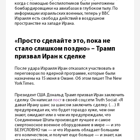
когда с помощью беспилотников были уничтожены
бомбардировщики на авиабазах в глубоком тылу. По
информации израильских военных, теперь у ВВС
Израиля есть свобода действий в воздушном
пространстве на западе Ирана.
«Просто сделайте это, пока не
стало слишком поздно» – Трамп
призвал Иран к сделке
После удара Израиля Иран отказался участвовать в
переговорах по ядерной программе, которые были
назначены на 15 июня в Омане. Об этом пишет The New
York Times.
Президент США Дональд Трамп призвал Иран заключить
сделку. Он написал
пост
в своей соцсети Truth Social: «Я
давал Ирану шанс за шансом заключить сделку. (…) Я
предупреждал их, что будет гораздо хуже, чем они
знают, ожидают или о чем их предупреждали, что
Соединенные Штаты производят лучшее и самое
смертоносное военное оборудование в мире — и это
БЕЗУСЛОВНО так — и что Израиль обладает большим
его количеством, и получит еще больше — и знает, как