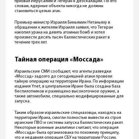
призвал Иерусалим и Тегеран к деэскалации. По его
словам, ядерные объекты никогда не должны
становиться целью атак.
Премьер-министр Израиля Биньямин Нетаньяху в
обращении к жителям Израиля заявил, что Тегеран
накопил урана на девять атомных бомб и хотел
произвести десять тысяч баллистических ракет в
течение трех лет.
Тайная операция «Моссада»
Израильские СМИ сообщают, что агенты разведки
«Моссад» задолго до сегодняшней атаки провели
тайную операцию на территории Ирана. По информации
издания Ynet, в центральном Иране была создана база
беспилотников и размещено высокоточное оружие, а
также автомобили, специально модифицированные для
запуска.
Таким образом израильские спецназовцы, находясь на
территории Ирана, смогли полностью вывести из строя
иранские ПВО и системы запуска баллистических ракет.
Некоторые военные аналитики считают, что операция
«Моссада» была организована по похожему принципу,
что и недавняя операция СБУ на территории России,