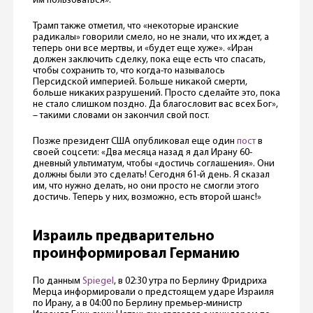
им пользоваться».
Трамп также отметил, что «некоторые иранские
радикалы» говорили смело, но не знали, что их ждет, а
теперь они все мертвы, и «будет еще хуже». «Иран
должен заключить сделку, пока еще есть что спасать,
чтобы сохранить то, что когда-то называлось
Персидской империей. Больше никакой смерти,
больше никаких разрушений. Просто сделайте это, пока
не стало слишком поздно. Да благословит вас всех Бог»,
– такими словами он закончил свой пост.
Позже президент США опубликовал еще один
пост
в
своей соцсети: «Два месяца назад я дал Ирану 60-
дневный ультиматум, чтобы «достичь соглашения». Они
должны были это сделать! Сегодня 61-й день. Я сказал
им, что нужно делать, но они просто не смогли этого
достичь. Теперь у них, возможно, есть второй шанс!»
Израиль предварительно
проинформировал Германию
По данным
Spiegel
, в 02:30 утра по Берлину Фридриха
Мерца информировали о предстоящем ударе Израиля
по Ирану, а в 04:00 по Берлину премьер-министр