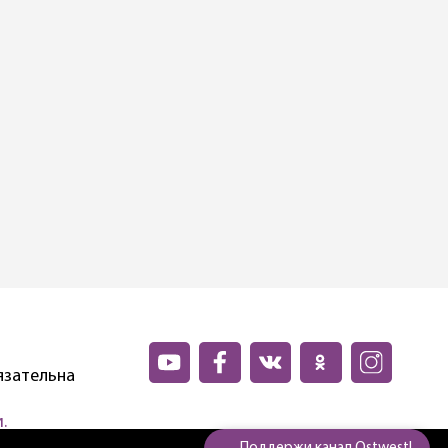
язательна
.