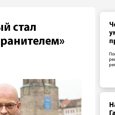
Ч
ый стал
у
транителем»
п
«
По
ре
ре
Н
Г