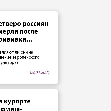
етверо россиян
мерли после
рививки
Спутником V»
влияют ли они на
шение европейского
гулятора?
09.04.2021
а курорте
армиш-