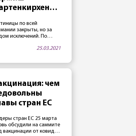
артенкирхен
ройдет
стиницы по всей
сомнительный»
рмании закрыты, но за
рием
дом исключений. По
айней мере, один отель
25.03.2021
«Эдельвейс» на
аменитом курорте
рмиш-Партенкирхен — в
реле будет открыт. Как
ло известно 25 марта, в
ой гостинице,
акцинация: чем
инадлежащей
едовольны
нистерству обороны
А, часто проводятся
лавы стран ЕС
естижные
ждународные
деры стран ЕС 25 марта
нференции. Две таких
овь обсудили на саммите
нференции
д вакцинации от ковида
планировано на апрель.