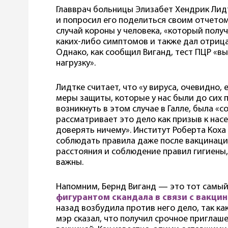
Главврач больницы Элизабет Хендрик Лидт
и попросил его поделиться своим отчетом
случай короны у человека, «который получ
каких-либо симптомов и также дал отрица
Однако, как сообщил Виганд, тест ПЦР «в
нагрузку».
Лидтке считает, что «у вируса, очевидно, 
меры защиты, которые у нас были до сих 
возникнуть в этом случае в Галле, была «
рассматривает это дело как призыв к нас
доверять ничему». Институт Роберта Коха 
соблюдать правила даже после вакцинаци
расстояния и соблюдение правил гигиены
важны.
Напомним, Бернд Виганд — это тот самый 
фигурантом скандала в связи с вакци
назад возбудила против него дело, так ка
мэр сказал, что получил срочное приглаш