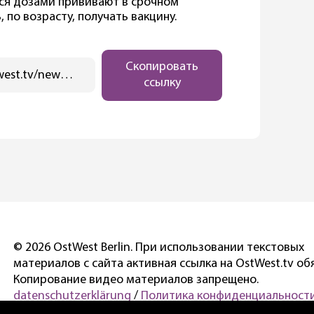
ися дозами прививают в срочном
, по возрасту, получать вакцину.
Скопировать
https://ostwest.tv/news/v-galle-privityj-stal-superrasprostranitelem-kovida/
ссылку
© 2026 OstWest Berlin. При использовании текстовых
материалов с сайта активная ссылка на OstWest.tv об
Копирование видео материалов запрещено.
datenschutzerklärung
/
Политика конфиденциальности