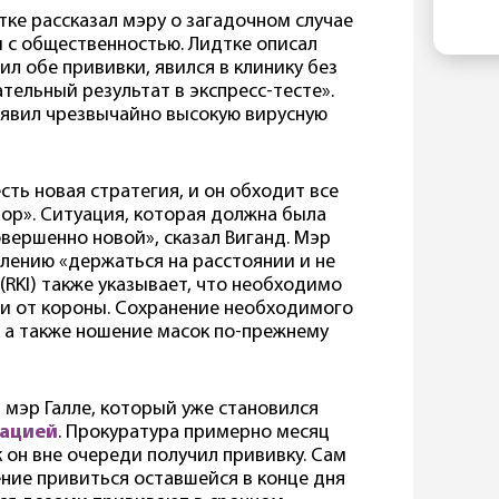
в 
Ка
ке рассказал мэру о загадочном случае
бы
от
 с общественностью. Лидтке описал
не
ру
ил обе прививки, явился в клинику без
пе
тельный результат в экспресс-тесте».
с 
ыявил чрезвычайно высокую вирусную
Ки
те
ев
есть новая стратегия, и он обходит все
ка
пор». Ситуация, которая должна была
Фр
совершенно новой», сказал Виганд. Мэр
Ма
елению «держаться на расстоянии и не
Ев
(RKI) также указывает, что необходимо
и от короны. Сохранение необходимого
, а также ношение масок по-прежнему
мэр Галле, который уже становился
нацией
. Прокуратура примерно месяц
к он вне очереди получил прививку. Сам
ение привиться оставшейся в конце дня