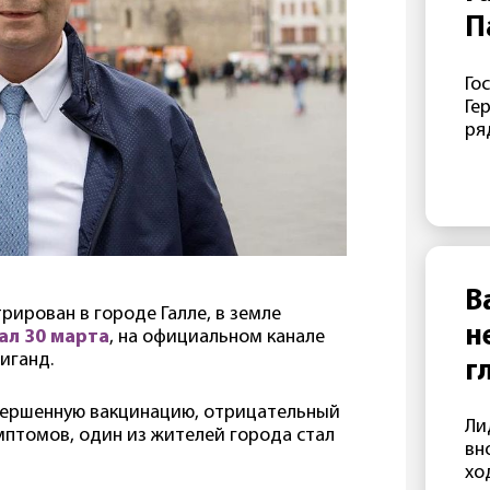
П
п
Го
«
Ге
п
ря
кр
— 
зн
Га
ап
та
эт
В
пр
рирован в городе Галле, в земле
н
ми
ал 30 марта
, на официальном канале
СШ
иганд.
г
пр
ме
авершенную вакцинацию, отрицательный
Ли
ко
имптомов, один из жителей города стал
вн
ко
хо
за