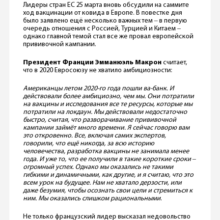
Лидеры стран ЕС 25 марта вновь обсудили на саммите
ход вакцинации от ковида в Европе. В повестке дня
было заявлено ещё несколько важных тем ‒ в первую
очередь отношения с Россией, Турцией и Китаем ‒
однако главной темой стал все же провал европейской
прививочной кампании.
Президент Франции Эмманюэль Макрон
считает,
что в 2020 Евросоюзу не хватило амбициозности:
Американцы летом 2020-го года пошли ва-банк. И
действовали более амбициозно, чем мы. Они потратили
на вакцины и исследования все те ресурсы, которые мы
потратили на локдаун. Мы действовали недостаточно
быстро, считая, что разворачивание прививочной
кампании займёт много времени. Я сейчас говорю вам
это откровенно. Все, включая самих экспертов,
говорили, что ещё никогда, за всю историю
человечества, разработка вакцины не занимала менее
года. И уже то, что ее получили в такие короткие сроки ‒
огромный успех. Однако мы оказались не такими
гибкими и динамичными, как другие, и я считаю, что это
всем урок на будущее. Нам не хватало дерзости, или
даже безумия, чтобы осознать свои цели и стремиться к
ним. Мы оказались слишком рациональными
.
Не только французский лидер высказал недовольство