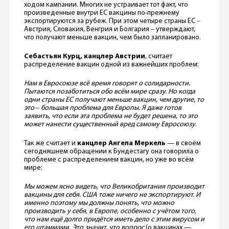
ходом кампании. Многих не устраивает тот факт, что
произведенные внутри ЕС вакцины по-прежнему
экспортируются за рубеж. При этом четыре страны ЕС ‒
Австрия, Словакия, Венгрия и Болгария ‒ утверждают,
что получают меньше вакцин, чем было запланировано.
Себастьян Курц, канцлер Австрии
, считает
распределение вакцин одной из важнейших проблем:
Нам в Евросоюзе всё время говорят о солидарности.
Пытаются позаботиться обо всём мире сразу. Но когда
одни страны ЕС получают меньше вакцин, чем другие, то
это ‒ большая проблема для Европы. Я даже готов
заявить, что если эта проблема не будет решена, то это
может нанести существенный вред самому Евросоюзу
.
Так же считает и
канцлер Ангела Меркель
— в своём
сегодняшнем обращении к Бундестагу она говорила о
проблеме с распределением вакцин, но уже во всём
мире:
Мы можем ясно видеть, что Великобритания производит
вакцины для себя. США тоже ничего не экспортируют. И
именно поэтому мы должны понять, что можно
производить у себя, в Европе, особенно с учётом того,
что нам ещё долго придётся иметь дело с этим вирусом и
его штаммами. Это значит, что вопрос
(о вакцинах —