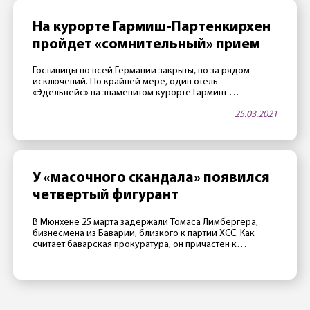
На курорте Гармиш-Партенкирхен
пройдет «сомнительный» прием
Гостиницы по всей Германии закрыты, но за рядом
исключений. По крайней мере, один отель —
«Эдельвейс» на знаменитом курорте Гармиш-
Партенкирхен — в апреле будет открыт. Как тало
25.03.2021
известно 25 марта, в этой гостинице, принадлежащей
министерству обороны США, часто проводятся
престижные международные конференции. Две таких
конференции запланировано на апрель. Как сообщили
сотрудники отеля газете Merkur, руководство […]
У «масочного скандала» появился
четвертый фигурант
В Мюнхене 25 марта задержали Томаса Лимбергера,
бизнесмена из Баварии, близкого к партии ХСС. Как
считает баварская прокуратура, он причастен к
«масочному скандалу», из-за которого трое депутатов
уже лишились своих мест в Бундестаге и земельных
парламентах, а также партийных постов. Таким образом,
он уже четвертый фигурант этого скандального
разбирательства. Первыми тремя, напомним, стали (уже