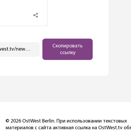
Скопировать
https://ostwest.tv/news/utrom-obrushilis-mirovye-fondovye-rynki/
ссылку
© 2026 OstWest Berlin. При использовании текстовых
материалов с сайта активная ссылка на OstWest.tv об