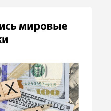
ись мировые
ки