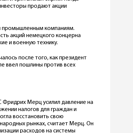
 инвесторы продают акции
и промышленным компаниям.
ость акций немецкого концерна
жие и военную технику.
алось после того, как президент
е ввел пошлины против всех
 Фридрих Мерц усилил давление на
ижении налогов для граждан и
могла восстановить свою
народных рынках, считает Мерц. Он
лизации расходов на системы