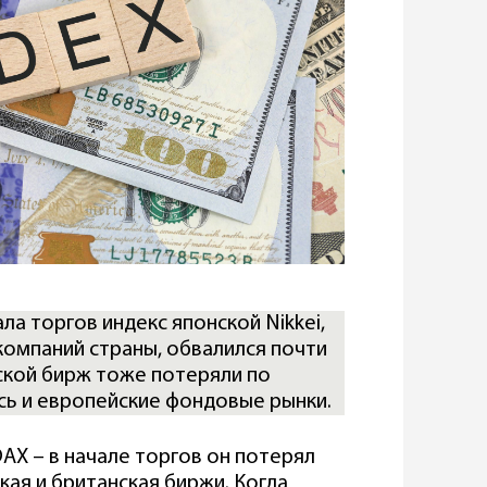
ала торгов индекс японской Nikkei,
омпаний страны, обвалился почти
гской бирж тоже потеряли по
сь и европейские фондовые рынки.
AX – в начале торгов он потерял
кая и британская биржи. Когда