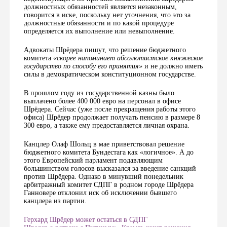
должностных обязанностей является незаконным,
говорится в иске, поскольку нет уточнения, что это за
должностные обязанности и по какой процедуре
определяется их выполнение или невыполнение.
Адвокаты Шрёдера пишут, что решение бюджетного
комитета
«скорее напоминает абсолютистское княжеское
государство по способу его принятия»
и не должно иметь
силы в демократическом конституционном государстве.
В прошлом году из государственной казны было
выплачено более 400 000 евро на персонал в офисе
Шрёдера. Сейчас (уже после прекращения работы этого
офиса) Шрёдер продолжает получать пенсию в размере 8
300 евро, а также ему предоставляется личная охрана.
Канцлер Олаф Шольц в мае приветствовал решение
бюджетного комитета Бундестага как «логичное». А до
этого Европейский парламент подавляющим
большинством голосов высказался за введение санкций
против Шрёдера. Однако в минувший понедельник
арбитражный комитет СДПГ в родном городе Шрёдера
Ганновере отклонил иск об исключении бывшего
канцлера из партии.
Герхард Шрёдер может остаться в СДПГ