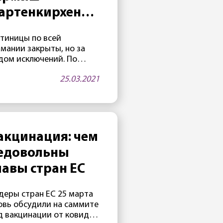
артенкирхен
ройдет
стиницы по всей
сомнительный»
рмании закрыты, но за
рием
дом исключений. По
айней мере, один отель
25.03.2021
«Эдельвейс» на
аменитом курорте
рмиш-Партенкирхен — в
реле будет открыт. Как
ло известно 25 марта, в
ой гостинице,
акцинация: чем
инадлежащей
едовольны
нистерству обороны
А, часто проводятся
лавы стран ЕС
естижные
ждународные
деры стран ЕС 25 марта
нференции. Две таких
овь обсудили на саммите
нференции
д вакцинации от ковида
планировано на апрель.