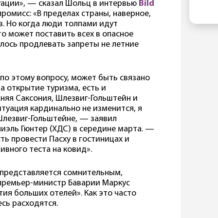
в 
Ка
уации», — сказал Шольц в интервью
Bild
бы
от
ромисс: «В пределах страны, наверное,
не
ру
. Но когда люди толпами идут
пе
то может поставить всех в опасное
с 
лось продлевать запреты не летние
Ки
те
ев
 по этому вопросу, может быть связано
ка
за открытие туризма, есть и
Фр
жняя Саксония, Шлезвиг-Гольштейн и
Ма
туация кардинально не изменится, я
Ев
Шлезвиг-Гольштейне, — заявил
эль Гюнтер (ХДС) в середине марта. —
ь провести Пасху в гостиницах и
ивного теста на ковид».
 представляется сомнительным,
 премьер-министр Баварии Маркус
ия больших отелей». Как это часто
есь расходятся.