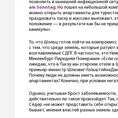
позволить в нынешней инфекционной сит
am Sonntag
. Но пошел на небольшой комп
можно открыть апартаменты для туристов
праздновать пасху и массово выезжают, э
положение — в результате как бы не приш
каникулы».
То, что Шольц готов пойти на компромисс
с тем, что среди земель, которые ратуют 
возглавляемые СДПГ. В частности, это Ни
Мекленбург-Передняя Померания. «Если си
ожидаю, что в Пасху мы откроем отели в 
премьер-министр Шлезвиг-ГольштейнаДани
Почему люди не должны иметь возможност
апартаментах? Конечно, при условии негат
Однако, учитывая брост заболеваемости,
действительно ли такое произойдет. Так,
Сёдер «не может представить себе открыт
бывает, мнения властей разных земель зд