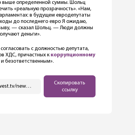
о выше определенной суммы. Шольц
чить «реальную прозрачность». «Нам,
парламентах: в будущем евродепутаты
ходы до последнего евро Я ожидаю,
зыву, — сказал Шольц. — Люди должны
получают деньги».
согласовать с должностью депутата,
ов ХДС, причастных к
коррупционному
и безответственным».
Скопировать
https://ostwest.tv/news/olaf-sholc-pashalnye-kanikuly-mogut-otmenit-letnie/
ссылку