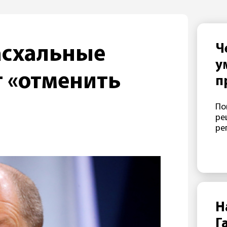
Ч
асхальные
у
 «отменить
п
«
По
ре
ре
Н
Г