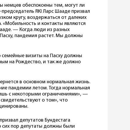
ы немцев обеспокоены тем, могут ли
е-председатель RKI Ларс Шааде призвал
узком кругу, воздержаться от далеких
. «Мобильность и контакты являются
аде. — Когда люди из разных
Пасху, пандемия растет. Мы должны
то семейные визиты на Пасху должны
ым на Рождество, и так же должно
вернется в основном нормальная жизнь.
ние пандемии летом. Тогда нормальная
лишь с некоторыми ограничениями», —
 свидетельствуют о том», что
цинированы.
 призвал депутатов Бундестага
о сих пор депутаты должны были