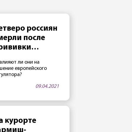
етверо россиян
мерли после
рививки
Спутником V»
влияют ли они на
шение европейского
гулятора?
09.04.2021
а курорте
армиш-