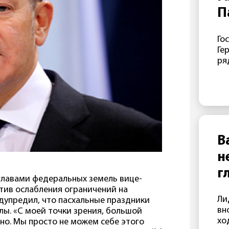
П
п
Го
«
Ге
п
ря
кр
— 
зн
Га
ап
та
эт
В
пр
н
ми
СШ
г
пр
 главами федеральных земель вице-
ме
тив ослабления ограничений на
Ли
ко
едупредил, что пасхальные праздники
вн
ко
лы. «С моей точки зрения, большой
хо
за
но. Мы просто не можем себе этого