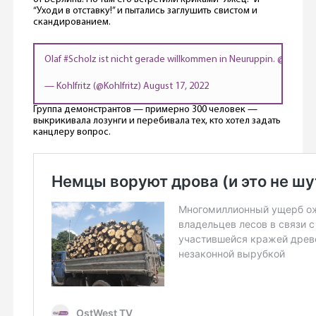
“Уходи в отставку!” и пытались заглушить свистом и
скандированием.
Olaf
#Scholz
ist nicht gerade willkommen in Neuruppin.
@OlafSch
— Kohlfritz (@Kohlfritz)
August 17, 2022
Группа демонстрантов — примерно 300 человек —
выкрикивала лозунги и перебивала тех, кто хотел задать
канцлеру вопрос.