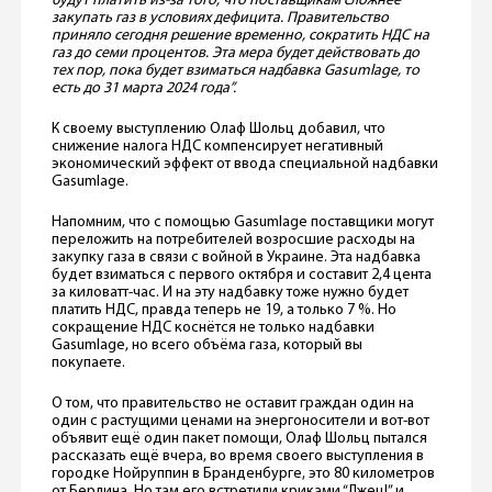
будут платить из-за того, что поставщикам сложнее
закупать газ в условиях дефицита. Правительство
приняло сегодня решение временно, сократить НДС на
газ до семи процентов. Эта мера будет действовать до
тех пор, пока будет взиматься надбавка Gasumlage, то
есть до 31 марта 2024 года”.
К своему выступлению Олаф Шольц добавил, что
снижение налога НДС компенсирует негативный
экономический эффект от ввода специальной надбавки
Gasumlage.
Напомним, что с помощью Gasumlage поставщики могут
переложить на потребителей возросшие расходы на
закупку газа в связи с войной в Украине. Эта надбавка
будет взиматься с первого октября и составит 2,4 цента
за киловатт-час. И на эту надбавку тоже нужно будет
платить НДС, правда теперь не 19, а только 7 %. Но
сокращение НДС коснётся не только надбавки
Gasumlage, но всего объёма газа, который вы
покупаете.
О том, что правительство не оставит граждан один на
один с растущими ценами на энергоносители и вот-вот
объявит ещё один пакет помощи, Олаф Шольц пытался
рассказать ещё вчера, во время своего выступления в
городке Нойруппин в Бранденбурге, это 80 километров
от Берлина. Но там его встретили криками “Лжец!” и