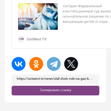
https://ostwest.tv/news/olaf-sholc-nds-na-gaz-budet-snizhen-s-19-do-7/
Скопировать ссылку