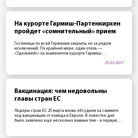
На курорте Гармиш-Партенкирхен
пройдет «сомнительный» прием
Гостиницы по всей Германии закрыты, но за рядом
исключений. По крайней мере, один отель —
«Эдельвейс» на знаменитом курорте Гармиш-
Партенкирхен — в апреле будет открыт. Как тало
25.03.2021
известно 25 марта, в этой гостинице, принадлежащей
министерству обороны США, часто проводятся
престижные международные конференции. Две таких
конференции запланировано на апрель. Как сообщили
сотрудники отеля газете Merkur, руководство […]
Вакцинация: чем недовольны
главы стран ЕС
Лидеры стран ЕС 25 марта вновь обсудили на саммите
ход вакцинации от ковида в Европе. В повестке дня
было заявлено ещё несколько важных тем ‒ в первую
очередь отношения с Россией, Турцией и Китаем ‒
однако главной темой стал все же провал европейской
прививочной кампании. Президент Франции Эмманюэль