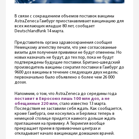
В связи с сокращением объемов поставок вакцины
AstraZeneca Гамбург приостанавливает вакцинацию для
всех желающих младше 80 лет, сообщает
Deutschlandfunk 14 марта.
Представитель органа здравоохранения сообщил
Немецкому агентству печати, что уже согласованные
визиты для получения прививки не будут отменены. Но
новых назначать не будут, до тех пор, пока не будут
подтверждены будущие поставки. Британо-шведский
производитель вакцины сократил поставки в Гамбург до
9600 доз вакцины в течение следующих двух недель;
первоначально было объявлено о более чем 26 000
дозах.
Напомним, о том, что AstraZeneca до середины года
поставит в Евросоюз лишь 100 млн доз, а не
обещанные 220 млн
, стало известно 13 марта.
Последствия не заставили себя ждать. Как сообщается,
кроме Гамбурга, они коснулись и Берлина: теперь в
немецкой столице придется намного дольше ждать
приглашения на прививку. А Тюрингия вообще
прекращает прием в прививочных центрах и
откладывает начало вакцинации домашних врачей.