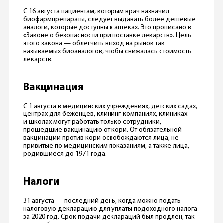
С 16 августа пациентам, которым врач назначил
биофармпрепараты, следует выдавать более дешевые
аналоги, которые доступны в аптеках. Это прописано в
«Законе о безопасности при поставке лекарств». Цель
этого закона — облегчить выход на рынок так
называемых биоаналогов, чтобы снижалась стоимость
лекарств.
Вакцинация
С 1 августа в медицинских учреждениях, детских садах,
центрах для беженцев, клининг-компаниях, клиниках
и школах могут работать только сотрудники,
прошедшие вакцинацию от кори. От обязательной
вакцинации против кори освобождаются лица, не
привитые по медицинским показаниям, а также лица,
родившиеся до 1971 года.
Налоги
31 августа — последний день, когда можно подать
налоговую декларацию для уплаты подоходного налога
за 2020 год. Срок подачи деклараций был продлен, так