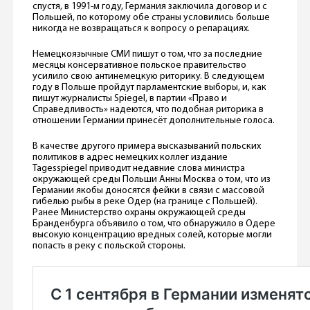
спустя, в 1991-м году, Германия заключила договор и с
Польшей, по которому обе страны условились больше
никогда не возвращаться к вопросу о репарациях.
Немецкоязычные СМИ пишут о том, что за последние
месяцы консервативное польское правительство
усилило свою антинемецкую риторику. В следующем
году в Польше пройдут парламентские выборы, и, как
пишут журналисты Spiegel, в партии «Право и
Справедливость» надеются, что подобная риторика в
отношении Германии принесёт дополнительные голоса.
В качестве другого примера высказываний польских
политиков в адрес немецких коллег издание
Tagesspiegel приводит недавние слова министра
окружающей среды Польши Анны Москва о том, что из
Германии якобы доносятся фейки в связи с массовой
гибелью рыбы в реке Одер (на границе с Польшей).
Ранее Министерство охраны окружающей среды
Бранденбурга объявило о том, что обнаружило в Одере
высокую концентрацию вредных солей, которые могли
попасть в реку с польской стороны.