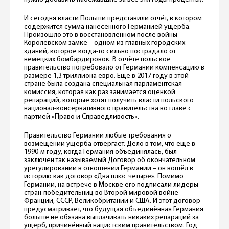
И сегодня власти Польши представили отчёт, в котором
содержится сумма нанесённого Германией ущерба.
Произошло это в восстановленном после войны
Королевском замке – одном из главных городских
зданий, которое когда-то сильно пострадало от
немецких бомбардировок. В отчёте польское
правительство потребовало от Германии компенсацию в
размере 1,3 триллиона евро. Еще в 2017 году в этой
стране была создана специальная парламентская
комиссия, которая как раз занимается оценкой
репараций, которые хотят получить власти польского
национал-консервативного правительства во главе с
партией «Право и Справедливость».
Правительство Германии любые требования о
возмещении ущерба отвергает. Дело в том, что еще в
1990-м году, когда Германия объединялась, был
заключён так называемый Договор об окончательном
урегулировании в отношении Германии – он вошёл в
историю как договор «Два плюс четыре». Помимо
Германии, на встрече в Москве его подписали лидеры
стран-победительниц во Второй мировой войне —
Франции, СССР, Великобритании и США. И этот договор
предусматривает, что будущая объединённая Германия
больше не обязана выплачивать никаких репараций за
ущерб, причинённый нацистским правительством. Год