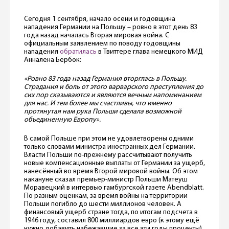
Сегодня 1 сентября, начало осени и годовщина
нападения Германии на Польшу – ровно в этот день 83
года назад началась Вторая мировая война. С
официальным заявлением по поводу годовщины
нападения
обратилась
в Твиттере глава немецкого МИД
Анналена Бербок:
«Ровно 83 года назад Германия вторглась в Польшу.
Страдания и боль от этого варварского преступления до
сих пор сказываются и являются вечным напоминанием
для нас. И тем более мы счастливы, что именно
протянутая нам рука Польши сделала возможной
объединенную Европу».
В самой Польше при этом не удовлетворены одними
только словами министра иностранных дел Германии.
Власти Польши по-прежнему рассчитывают получить
новые компенсационные выплаты от Германии за ущерб,
нанесённый во время Второй мировой войны. Об этом
накануне сказал премьер-министр Польши Матеуш
Моравецкий в интервью гамбургской газете Abendblatt.
По разным оценкам, за время войны на территории
Польши погибло до шести миллионов человек. А
финансовый ущерб стране тогда, по итогам подсчета в
1946 году, составил 800 миллиардов евро (к этому ещё
нужно добавить набежавшие за все эти годы проценты).