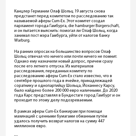
Канцлер Германии Олаф Шольц 19 августа снова
предстанет перед комитетом по расследованию так
называемой аферы Cum-Ex. Этот комитет создал
парламент города Гамбурга, die hamburger Bürgerschaft,
и он пытается выяснить: помогал ли Олаф Шольц, когда
занимал пост мэра Гамбурга, уйти от налогов банку
Warburg.
На ранних опросах на большинство вопросов Олаф
Шольц отвечал что ничего или почти ничего не помнит.
Однако ему назначили новый допрос, причем сразу
после его летнего отпуска. Из материалов
расследования, переданных комитету по
расследованию аферы Cum-Ex стало известно, что в
сентябре прошлого года в ячейке, принадлежащей
соратнику и однопартийцу Шольца, Йоханнесу Карсу,
было найдено более 200 000 евро наличными. До 2020
года Карс представлял в Бундестаге город Гамбург и он
проходит по этому делу подозреваемым.
В рамках аферы Cum-Ex банкирам при помощи
махинаций с ценными бумагами обманным путём
удалось получить возврат налогов на сумму 447
миллионов евро.