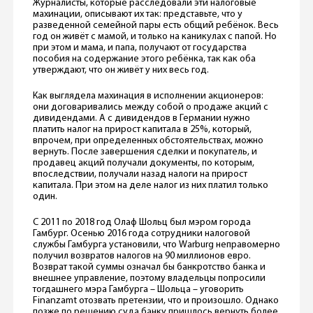
Журналисты, которые расследовали эти налоговые
махинации, описывают их так: представьте, что у
разведенной семейной пары есть общий ребёнок. Весь
год он живёт с мамой, и только на каникулах с папой. Но
при этом и мама, и папа, получают от государства
пособия на содержание этого ребёнка, так как оба
утверждают, что он живёт у них весь год.
Как выглядела махинация в исполнении акционеров:
они договаривались между собой о продаже акций с
дивидендами. А с дивидендов в Германии нужно
платить налог на прирост капитала в 25%, который,
впрочем, при определенных обстоятельствах, можно
вернуть. После завершения сделки и покупатель, и
продавец акций получали документы, по которым,
впоследствии, получали назад налоги на прирост
капитала. При этом на деле налог из них платил только
один.
С 2011 по 2018 год Олаф Шольц был мэром города
Гамбург. Осенью 2016 года сотрудники налоговой
службы Гамбурга установили, что Warburg неправомерно
получил возвратов налогов на 90 миллионов евро.
Возврат такой суммы означал бы банкротство банка и
внешнее управление, поэтому владельцы попросили
тогдашнего мэра Гамбурга – Шольца – уговорить
Finanzamt отозвать претензии, что и произошло. Однако
позже по решению суда банку пришлось вернуть более