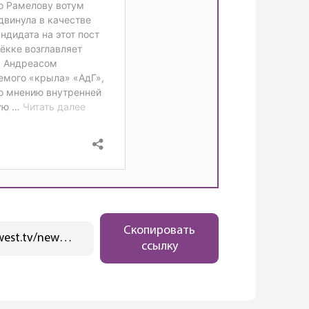
Скопировать
https://ostwest.tv/news/zelenye-trebujut-smenit-dvuh-svoih-ministrov-v-tjuringii-protiv-voli-odnogo-iz-nih/
ссылку