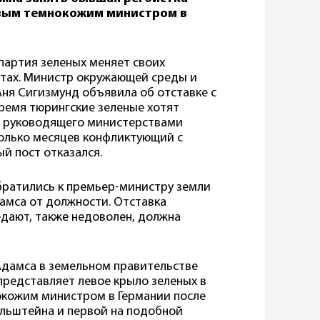
рвым темнокожим министром в
партия зеленых меняет своих
стах. Министр окружающей среды и
ня Сигизмунд объявила об отставке с
ремя тюрингские зеленые хотят
, руководящего министерствами
колько месяцев конфликтующий с
й пост отказался.
братились к премьер-министру земли
амса от должности. Отставка
едают, также недоволен, должна
Адамса в земельном правительстве
представляет левое крыло зеленых в
окожим министром в Германии после
ольштейна и первой на подобной