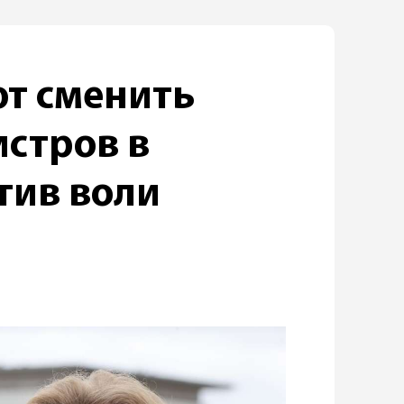
т сменить
истров в
тив воли