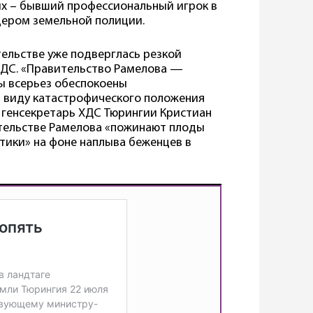
ых – бывший профессиональный игрок в
цером земельной полиции.
ельстве уже подверглась резкой
ХДС. «Правительство Рамелова —
ы всерьез обеспокоены
 виду катастрофического положения
 генсекретарь ХДС Тюрингии Кристиан
ительстве Рамелова «пожинают плоды
ики» на фоне наплыва беженцев в