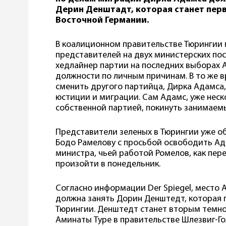
Дерин Денштадт, которая станет пе
Восточной Германии.
В коалиционном правительстве Тюрингии 
представителей на двух министерских по
хедлайнер партии на последних выборах А
должности по личным причинам. В то же в
сменить другого партийца, Дирка Адамса
юстиции и миграции. Сам Адамс, уже нес
собственной партией, покинуть занимаемы
Представители зеленых в Тюрингии уже о
Бодо Рамелову с просьбой освободить Ад
министра, чьей работой Ромелов, как пер
произойти в понедельник.
Согласно информации Der Spiegel, место 
должна занять Дорин Денштедт, которая 
Тюрингии. Денштедт станет вторым темн
Аминаты Туре в правительстве Шлезвиг-Г