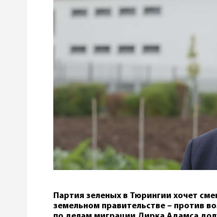
Партия зеленых в Тюрингии хочет сме
земельном правительстве – против во
по делам миграции Дирка Адамса дол