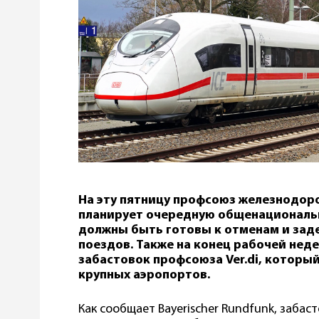
На эту пятницу профсоюз железнодор
планирует очередную общенациональн
должны быть готовы к отменам и за
поездов. Также на конец рабочей нед
забастовок профсоюза Ver.di, которы
крупных аэропортов.
Как сообщает Bayerischer Rundfunk, забас