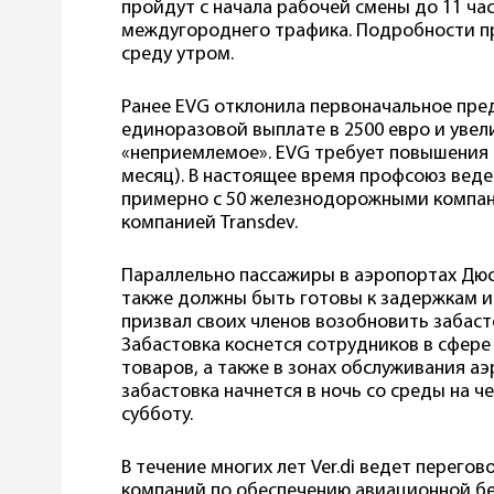
пройдут с начала рабочей смены до 11 часо
междугороднего трафика. Подробности п
среду утром.
Ранее EVG отклонила первоначальное пре
единоразовой выплате в 2500 евро и увел
«неприемлемое». EVG требует повышения в 
месяц). В настоящее время профсоюз вед
примерно с 50 железнодорожными компани
компанией Transdev.
Параллельно пассажиры в аэропортах Дюс
также должны быть готовы к задержкам и 
призвал своих членов возобновить забасто
Забастовка коснется сотрудников в сфере
товаров, а также в зонах обслуживания а
забастовка начнется в ночь со среды на че
субботу.
В течение многих лет Ver.di ведет перег
компаний по обеспечению авиационной бе