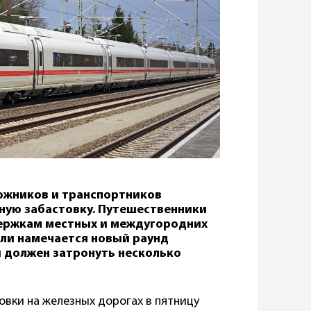
ожников и транспортников
ую забастовку. Путешественники
держкам местных и междугородних
ели намечается новый раунд
й должен затронуть несколько
товки на железных дорогах в пятницу