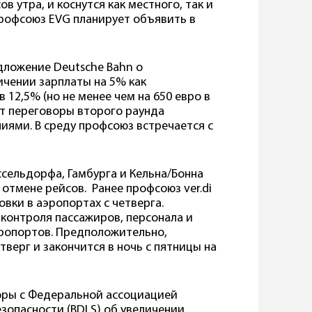
в утра, и коснутся как местного, так и
рофсоюз EVG планирует объявить в
дложение Deutsche Bahn о
ичении зарплаты на 5% как
12,5% (но не менее чем на 650 евро в
ет переговоры второго раунда
ями. В среду профсоюз встречается с
сельдорфа, Гамбурга и Кельна/Бонна
отмене рейсов. Ранее профсоюз ver.di
вки в аэропортах с четверга.
 контроля пассажиров, персонала и
эропортов. Предположительно,
тверг и закончится в ночь с пятницы на
оворы с Федеральной ассоциацией
зопасности (BDLS) об увеличении