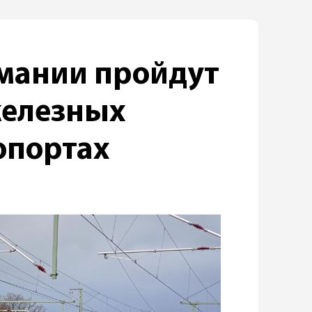
рмании пройдут
железных
опортах