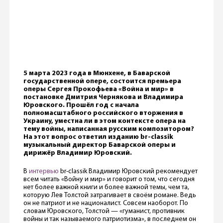
5 марта 2023 года в Мюнхене, в Баварской
государственной опере, состоится премьера
оперы Сергея Прокофьева «Война и мир» в
постановке Дмитрия Чернякова и Владимира
Юровского. Прошёл год с начала
полномасштабного российского вторжения в
Украину, уместна ли в этом контексте опера на
тему войны, написанная русским композитором?
На этот вопрос ответил изданию br-classik
музыкальный директор Баварской оперы и
дирижёр Владимир Юровский.
В
интервью
br-classik Владимир Юровский рекомендует
всем читать «Войну и мир» и говорит о том, что сегодня
нет более важной книги и более важной темы, чем та,
которую Лев Толстой затрагивает в своём романе. Ведь
он не патриот и не националист. Совсем наоборот. По
словам Юровского, Толстой — «гуманист, противник
войны и так называемого патриотизма», в последнем он