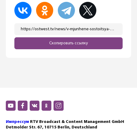
https://ostwest.tv/news/v-mjunhene-sostoitsya-premera-opery-sergeya-prokofeva-vojna-i-mir/
Скопировать ссылку
Импрессум
RTV Broadcast & Content Management GmbH
Detmolder Str. 67, 10715 Berlin, Deutschland