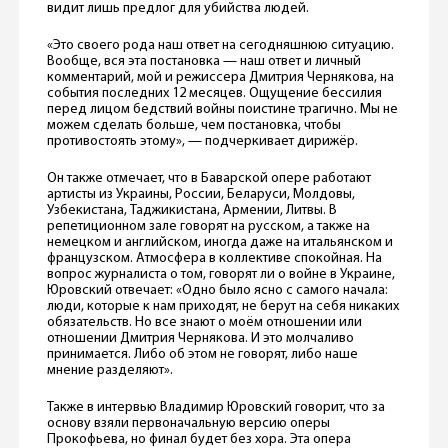
видит лишь предлог для убийства людей.
«Это своего рода наш ответ на сегодняшнюю ситуацию.
Вообще, вся эта постановка — наш ответ и личный
комментарий, мой и режиссера Дмитрия Чернякова, на
события последних 12 месяцев. Ощущение бессилия
перед лицом бедствий войны поистине трагично. Мы не
можем сделать больше, чем постановка, чтобы
противостоять этому», — подчеркивает дирижёр.
Он также отмечает, что в Баварской опере работают
артисты из Украины, России, Беларуси, Молдовы,
Узбекистана, Таджикистана, Армении, Литвы. В
репетиционном зале говорят на русском, а также на
немецком и английском, иногда даже на итальянском и
французском. Атмосфера в коллективе спокойная. На
вопрос журналиста о том, говорят ли о войне в Украине,
Юровский отвечает: «Одно было ясно с самого начала:
люди, которые к нам приходят, не берут на себя никаких
обязательств. Но все знают о моём отношении или
отношении Дмитрия Чернякова. И это молчаливо
принимается. Либо об этом не говорят, либо наше
мнение разделяют».
Также в интервью Владимир Юровский говорит, что за
основу взяли первоначальную версию оперы
Прокофьева, но финал будет без хора. Эта опера