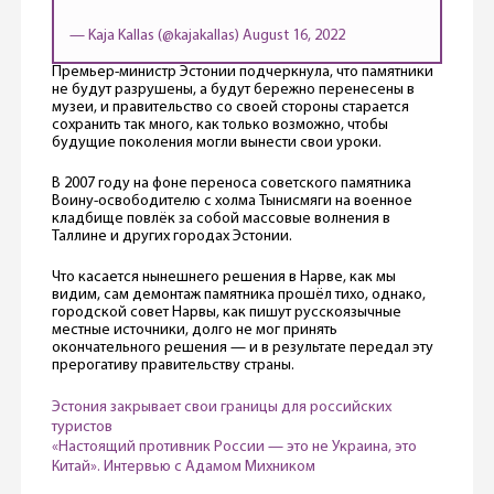
— Kaja Kallas (@kajakallas)
August 16, 2022
Премьер-министр Эстонии подчеркнула, что памятники
не будут разрушены, а будут бережно перенесены в
музеи, и правительство со своей стороны старается
сохранить так много, как только возможно, чтобы
будущие поколения могли вынести свои уроки.
В 2007 году на фоне переноса советского памятника
Воину-освободителю с холма Тынисмяги на военное
кладбище повлёк за собой массовые волнения в
Таллине и других городах Эстонии.
Что касается нынешнего решения в Нарве, как мы
видим, сам демонтаж памятника прошёл тихо, однако,
городской совет Нарвы, как пишут русскоязычные
местные источники, долго не мог принять
окончательного решения — и в результате передал эту
прерогативу правительству страны.
Эстония закрывает свои границы для российских
туристов
«Настоящий противник России — это не Украина, это
Китай». Интервью с Адамом Михником