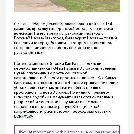
Сегодня в Нарве демонтировали советский танк Т34 —
памятник прорыву гитлеровской обороны советским
войсками. На это время пограничный переход с
Россией Нарва-Ивангород был закрыт. Нарва — третий
по величине город Эстонии, в котором в процентном
соотношении живёт наибольшее количество
русскоязычных.
Премьер-министр Эстонии Кая Каллас объяснила
перенос памятника Т-34 из Нарвы в Эстонский военный
музей опасениями о росте социальной
напряжённости. В своём профиле в твиттере Кая Каллас
написала, что правительство Эстонии приняло решение
убрать советские памятники из общественных
пространств по всей Эстонии. По мнению премьер-
министра подобные монументы являются символами
репрессий и советской оккупации и всё чаще
становятся источником растущей социальной
напряженности, риск которой необходимо свести к
минимуму.
#Soviet
monuments with historic value will be removed to the mus