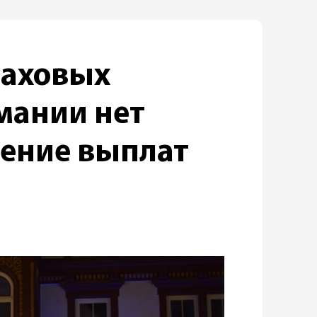
раховых
мании нет
шение выплат