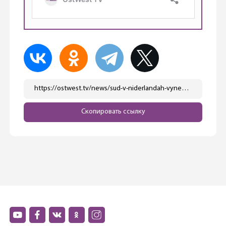
https://ostwest.tv/news/sud-v-niderlandah-vynes-verdikt-po-delu-o-gibeli-rejsa-mh17-v-ukraine/
Скопировать ссылку