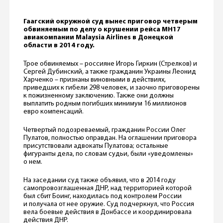
Гаагский окружной суд вынес приговор четверым
обвиняемым по делу о крушении рейса MH17
авиакомпании Malaysia Airlines в Донецкой
области в 2014 году.
Трое обвиняемых – россияне Игорь Гиркин (Стрелков) и
Сергей Дубинский, а также гражданин Украины Леонид
Харченко – признаны виновными в действиях,
приведших к гибели 298 человек, и заочно приговорены
к пожизненному заключению. Также они должны
выплатить родным погибших минимум 16 миллионов
евро компенсаций.
Четвертый подозреваемый, гражданин России Олег
Пулатов, полностью оправдан. На оглашении приговора
присутствовали адвокаты Пулатова; остальные
фигуранты дела, по словам судьи, были «уведомлены»
о нем.
На заседании суд также объявил, что в 2014 году
самопровозглашенная ДНР, над территорией которой
был сбит Боинг, находилась под контролем России
и получала от нее оружие. Суд подчеркнул, что Россия
вела боевые действия в Донбассе и координировала
действия ДНР.