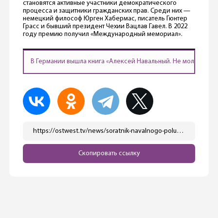
становятся активные участники демократического
процесса и защитники гражданских прав. Среди них —
немецкий философ Юрген Хабермас, писатель Гюнтер
Грасс и бывший президент Чехии Вацлав Гавел. В 2022
году премию получил «Международный мемориал».
В Германии вышла книга «Алексей Навальный. Не молчать!»
https://ostwest.tv/news/soratnik-navalnogo-poluchil-prestizhnuju-nemeckuju-premiju-teodora-hojsa/
Скопировать ссылку