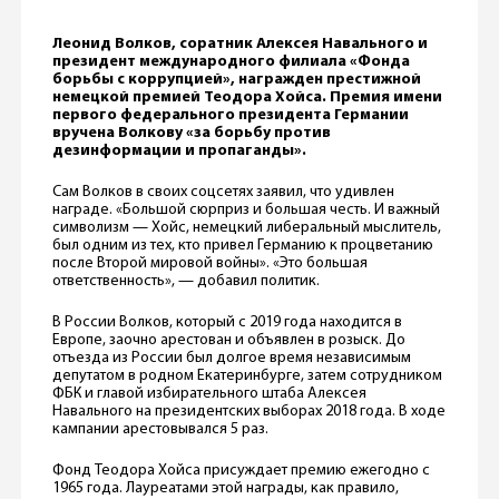
Леонид Волков, соратник Алексея Навального и
президент международного филиала «Фонда
борьбы с коррупцией», награжден престижной
немецкой премией Теодора Хойса. Премия имени
первого федерального президента Германии
вручена Волкову «за борьбу против
дезинформации и пропаганды».
Сам Волков в своих соцсетях заявил, что удивлен
награде. «Большой сюрприз и большая честь. И важный
символизм — Хойс, немецкий либеральный мыслитель,
был одним из тех, кто привел Германию к процветанию
после Второй мировой войны». «Это большая
ответственность», — добавил политик.
В России Волков, который с 2019 года находится в
Европе, заочно арестован и объявлен в розыск‎. До
отъезда из России был долгое время независимым
депутатом в родном Екатеринбурге, затем сотрудником
ФБК и главой избирательного штаба Алексея
Навального на президентских выборах 2018 года. В ходе
кампании арестовывался 5 раз.
Фонд Теодора Хойса присуждает премию ежегодно с
1965 года. Лауреатами этой награды, как правило,