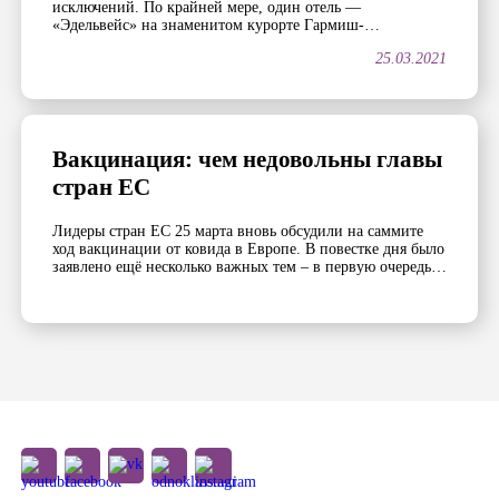
исключений. По крайней мере, один отель —
«Эдельвейс» на знаменитом курорте Гармиш-
Партенкирхен — в апреле будет открыт. Как тало
25.03.2021
известно 25 марта, в этой гостинице, принадлежащей
министерству обороны США, часто проводятся
престижные международные конференции. Две таких
конференции запланировано на апрель. Как сообщили
сотрудники отеля газете Merkur, руководство […]
Вакцинация: чем недовольны главы
стран ЕС
Лидеры стран ЕС 25 марта вновь обсудили на саммите
ход вакцинации от ковида в Европе. В повестке дня было
заявлено ещё несколько важных тем ‒ в первую очередь
отношения с Россией, Турцией и Китаем ‒ однако
главной темой стал все же провал европейской
прививочной кампании. Президент Франции Эмманюэль
Макрон считает, что в 2020 Евросоюзу не […]