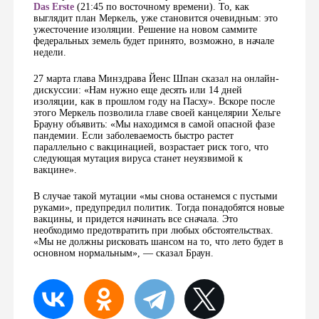
Das Erste
(21:45 по восточному времени). То, как
выглядит план Меркель, уже становится очевидным: это
ужесточение изоляции. Решение на новом саммите
федеральных земель будет принято, возможно, в начале
недели.
27 марта глава Минздрава Йенс Шпан сказал на онлайн-
дискуссии: «Нам нужно еще десять или 14 дней
изоляции, как в прошлом году на Пасху». Вскоре после
этого Меркель позволила главе своей канцелярии Хельге
Брауну объявить: «Мы находимся в самой опасной фазе
пандемии. Если заболеваемость быстро растет
параллельно с вакцинацией, возрастает риск того, что
следующая мутация вируса станет неуязвимой к
вакцине».
В случае такой мутации «мы снова останемся с пустыми
руками», предупредил политик. Тогда понадобятся новые
вакцины, и придется начинать все сначала. Это
необходимо предотвратить при любых обстоятельствах.
«Мы не должны рисковать шансом на то, что лето будет в
основном нормальным», — сказал Браун.