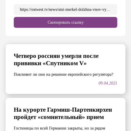
https://ostwest.tv/news/smi-merkel-dolzhna-vnov-vystupit-s-soobshheniem-ob-uzhestochenii-lokdauna/
Скопировать ссылку
Четверо россиян умерли после
прививки «Спутником V»
Повлияют ли они на решение европейского регулятора?
09.04.2021
На курорте Гармиш-Партенкирхен
пройдет «сомнительный» прием
Гостиницы по всей Германии закрыты, но за рядом