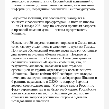
возможно в соответствии с Европейской конвенцией о
правовой помощи, немецкими законами, на основании
информации, переданной российской Генпрокуратурой».
Ведомство юстиции, как сообщается, находится в
контакте с российской прокуратурой. «Ответ на письмо
… от 21 января 2021 года по четырём прошлым запросам
о правовой помощи дан», — заявил представитель
Минюста.
Навального 20 августа госпитализировали в Омске после
того, как ему стало плохо в самолете по пути из Томска.
По итогам обследований омские врачи назвали основным
диагнозом нарушение обмена веществ. Позднее его
перевезли самолетом в Германию. Немецкие врачи из
берлинской клиники «Шарите» сообщили, что, по
результатам анализов, Навальный был отравлен
субстанцией из группы отравляющих боевых веществ
«Новичок». Позже кабмин ФРГ сообщил, что выводы
немецких экспертов подтвердили лаборатории Швеции и
Франции, параллельно в ОЗХО по запросу Берлина
ведется свое исследование. Уголовное дело в России по
факту отравления так и не было возбуждено. Российские
власти ссылаются на то, что Германия до сих пор не
отвечала на вопросы российской стороны о деталях
исследований и анализов.