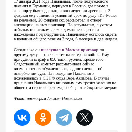
17 января 2021 года Навальный, после полугодового
лечения в Германии, вернулся в Россию, где прямо в
аэропорту был задержан, а впоследствии арестован. 2
февраля ему заменили условный срок по делу «Ив-Роше»
на реальный, 20 февраля суд рассмотрел и отверг
апелляцию на этот приговор. По результатам, с учетом
отбытых политиком сроков домашнего ареста и
нахождения под следствием, Навальному осталось сидеть
в колонии общего режима 2 года, 6 месяцев и две недели.
Сегодня же он
выслушал в Москве приговор
по
другому делу — о «клевете» на ветерана войны. Ему
присудили штраф в 850 тысяч рублей. Кроме того,
Следственный комитет рассматривает сейчас
возможность возбуждения еще одного дела — об
оскорблении суда. На поведение Навального
пожаловалась в СК РФ судья Вера Акимова. В случае
признания Навального виновным ему грозит колония не
общего, а строгого режима, сообщают «Открытые медиа».
Фото: инстаграм Алексея Навального