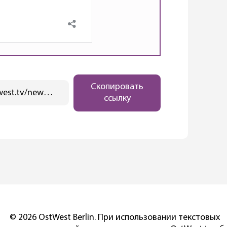
Скопировать
https://ostwest.tv/news/sholcu-grozit-rassledovanie-iz-za-nalogovyh-mahinacij/
ссылку
© 2026 OstWest Berlin. При использовании текстовых