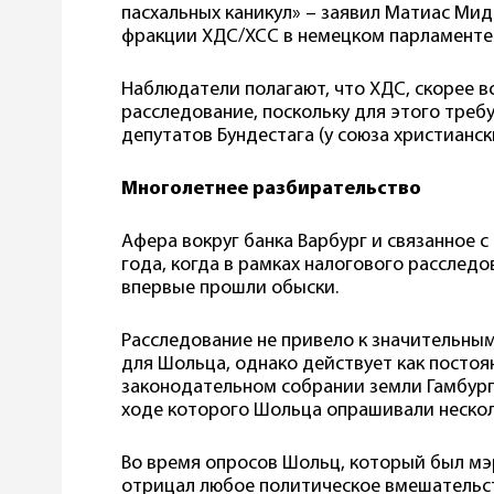
пасхальных каникул» – заявил Матиас Ми
фракции ХДС/ХСС в немецком парламенте
Наблюдатели полагают, что ХДС, скорее в
расследование, поскольку для этого треб
депутатов Бундестага (у союза христианс
Многолетнее разбирательство
Афера вокруг банка Варбург и связанное с
года, когда в рамках налогового расслед
впервые прошли обыски.
Расследование не привело к значительны
для Шольца, однако действует как постоя
законодательном собрании земли Гамбург 
ходе которого Шольца опрашивали нескол
Во время опросов Шольц, который был мэр
отрицал любое политическое вмешательст