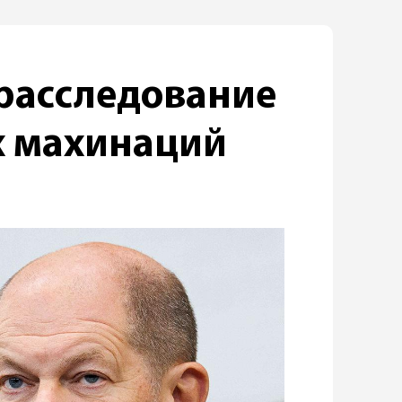
расследование
х махинаций