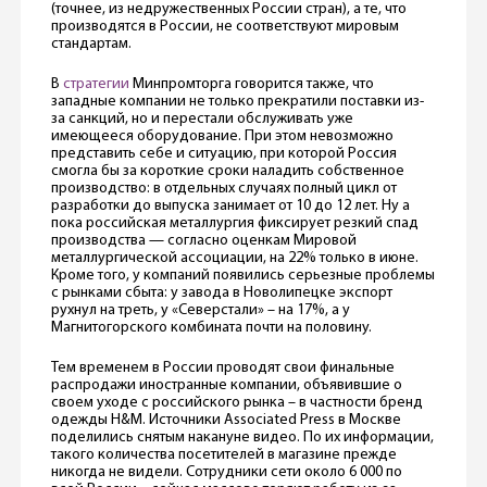
(точнее, из недружественных России стран), а те, что
производятся в России, не соответствуют мировым
стандартам.
В
стратегии
Минпромторга говорится также, что
западные компании не только прекратили поставки из-
за санкций, но и перестали обслуживать уже
имеющееся оборудование. При этом невозможно
представить себе и ситуацию, при которой Россия
смогла бы за короткие сроки наладить собственное
производство: в отдельных случаях полный цикл от
разработки до выпуска занимает от 10 до 12 лет. Ну а
пока российская металлургия фиксирует резкий спад
производства — согласно оценкам Мировой
металлургической ассоциации, на 22% только в июне.
Кроме того, у компаний появились серьезные проблемы
с рынками сбыта: у завода в Новолипецке экспорт
рухнул на треть, у «Северстали» – на 17%, а у
Магнитогорского комбината почти на половину.
Тем временем в России проводят свои финальные
распродажи иностранные компании, объявившие о
своем уходе с российского рынка – в частности бренд
одежды H&M. Источники Associated Press в Москве
поделились снятым накануне видео. По их информации,
такого количества посетителей в магазине прежде
никогда не видели. Сотрудники сети около 6 000 по