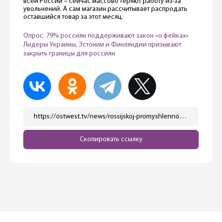
всей России – сейчас массово теряют работу из-за
увольнений. А сам магазин рассчитывает распродать
оставшийся товар за этот месяц.
Опрос: 79% россиян поддерживают закон «о фейках»
Лидеры Украины, Эстонии и Финляндии призывают
закрыть границы для россиян
https://ostwest.tv/news/rossijskoj-promyshlennosti-nechem-zamenit-importnoe-oborudovanie/
Скопировать ссылку