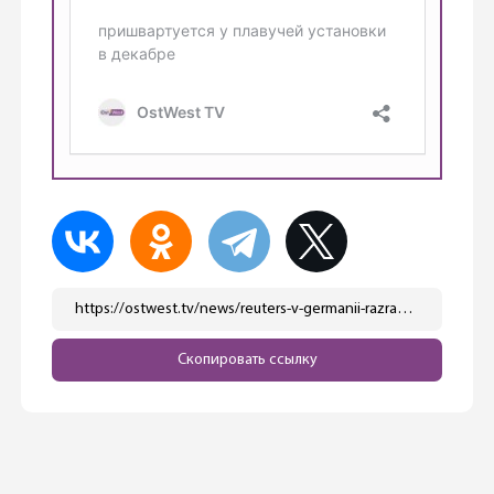
https://ostwest.tv/news/reuters-v-germanii-razrabatyvajut-plan-dlya-finansovoj-sistemy-na-sluchaj-otkljucheniya-energii/
Скопировать ссылку