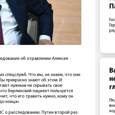
П
п
Го
«
Ге
п
ря
кр
— 
зн
Га
ап
едование об отравлении Алексея
та
эт
В
пр
х спецслужб. Что мы, не знаем, что они
н
ми
ы прекрасно знают об этом. И
СШ
итают нужным не скрывать свое
г
пр
 что берлинский пациент пользуется
ме
ит, что его травить нужно, кому он
Ли
ко
до конца»
вн
ко
хо
за
BC о расследовании, Путин второй раз