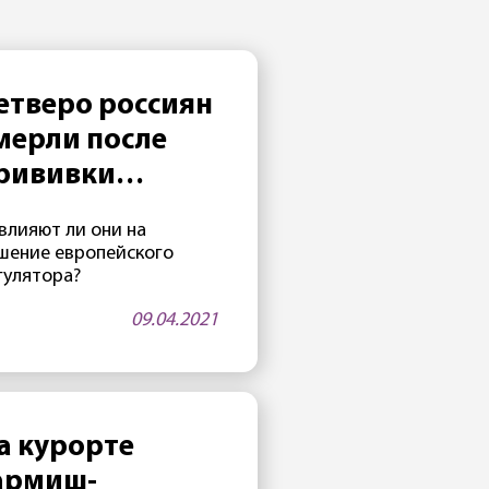
етверо россиян
мерли после
рививки
Спутником V»
влияют ли они на
шение европейского
гулятора?
09.04.2021
а курорте
армиш-