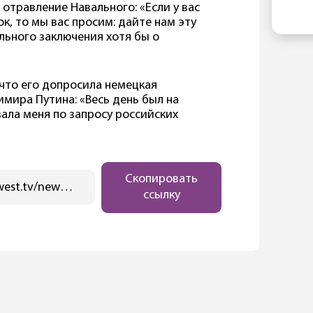
в 
Ка
травление Навального: «Если у вас
бы
от
к, то мы вас просим: дайте нам эту
не
ру
ьного заключения хотя бы о
пе
с 
Ки
 что его допросила немецкая
те
мира Путина: «Весь день был на
ев
ала меня по запросу российских
ка
Фр
Ма
Ев
Скопировать
https://ostwest.tv/news/putin-otvetil-na-vopros-ob-otravlenii-navalnogo/
ссылку