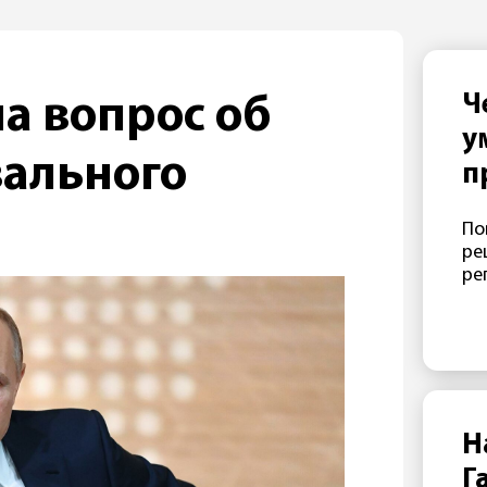
Ч
на вопрос об
у
вального
п
«
По
ре
ре
Н
Г