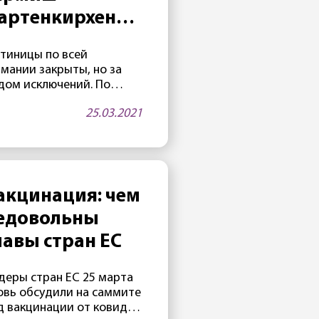
артенкирхен
ройдет
стиницы по всей
сомнительный»
рмании закрыты, но за
рием
дом исключений. По
айней мере, один отель
25.03.2021
«Эдельвейс» на
аменитом курорте
рмиш-Партенкирхен — в
реле будет открыт. Как
ло известно 25 марта, в
ой гостинице,
акцинация: чем
инадлежащей
едовольны
нистерству обороны
А, часто проводятся
лавы стран ЕС
естижные
ждународные
деры стран ЕС 25 марта
нференции. Две таких
овь обсудили на саммите
нференции
д вакцинации от ковида
планировано на апрель.