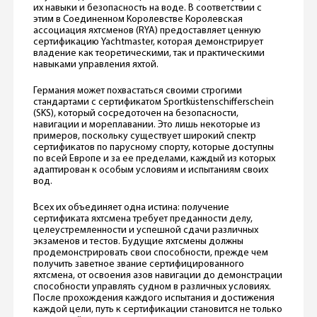
их навыки и безопасность на воде. В соответствии с
этим в Соединенном Королевстве Королевская
ассоциация яхтсменов (RYA) предоставляет ценную
сертификацию Yachtmaster, которая демонстрирует
владение как теоретическими, так и практическими
навыками управления яхтой.
Германия может похвастаться своими строгими
стандартами с сертификатом Sportküstenschifferschein
(SKS), который сосредоточен на безопасности,
навигации и мореплавании. Это лишь некоторые из
примеров, поскольку существует широкий спектр
сертификатов по парyсному спорту, которые доступны
по всей Европе и за ее пределами, каждый из которых
адаптирован к особым условиям и испытаниям своих
вод.
Всех их объединяет одна истина: получение
сертификата яхтсмена требует преданности делу,
целеустремленности и успешной сдачи различных
экзаменов и тестов. Будущие яхтсмены должны
продемонстрировать свои способности, прежде чем
получить заветное звание сертифицированного
яхтсмена, от освоения азов навигации до демонстрации
способности управлять судном в различных условиях.
После прохождения каждого испытания и достижения
каждой цели, путь к сертификации становится не только