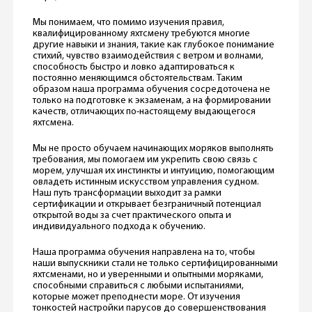
Мы понимаем, что помимо изучения правил,
квалифицированному яхтсмену требуются многие
другие навыки и знания, такие как глубокое понимание
стихий, чувство взаимодействия с ветром и волнами,
способность быстро и ловко адаптироваться к
постоянно меняющимся обстоятельствам. Таким
образом наша программа обучения сосредоточена не
только на подготовке к экзаменам, а на формировании
качеств, отличающих по-настоящему выдающегося
яхтсмена.
Мы не просто обучаем начинающих моряков выполнять
требования, мы помогаем им укрепить свою связь с
морем, улучшая их инстинкты и интуицию, помогающим
овладеть истинным искусством управления судном.
Наш путь трансформации выходит за рамки
сертификации и открывает безграничный потенциал
открытой воды за счет практического опыта и
индивидуального подхода к обучению.
Наша программа обучения направлена на то, чтобы
наши выпускники стали не только сертифицированными
яхтсменами, но и уверенными и опытными моряками,
способными справиться с любыми испытаниями,
которые может преподнести море. От изучения
тонкостей настройки парусов до совершенствования