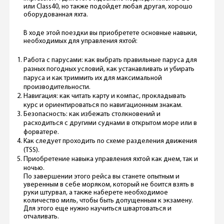
или Class40, но также подойдет любая другая, хорошо
оборудованная яхта.
В ходе этой поездки вы приобретете основные навыки,
необходимых для управления яхтой:
Работа с парусами: как выбрать правильные паруса для
разных погодных условий, как устанавливать и убирать
паруса и как триммить их для максимальной
производительности.
Навигация: как читать карту и компас, прокладывать
курс и ориентироваться по навигационным знакам.
Безопасность: как избежать столкновений и
расходиться с другими суднами в открытом море или в
форватере.
Как следует проходить по схеме разделения движения
(TSS).
Приобретение навыка управления яхтой как днем, так и
ночью.
По завершении этого рейса вы станете опытным и
уверенным в себе моряком, который не боится взять в
руки штурвал, а также наберете необходимое
количество миль, чтобы быть допущенным к экзамену.
Для этого еще нужно научиться швартоваться и
отчаливать.