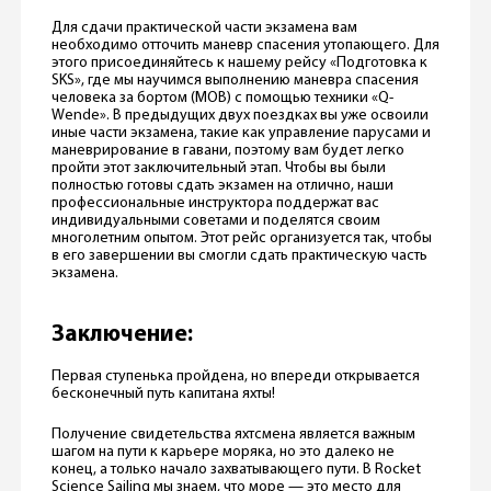
Для сдачи практической части экзамена вам
необходимо отточить маневр спасения утопающего. Для
этого присоединяйтесь к нашему рейсу «Подготовка к
SKS», где мы научимся выполнению маневра спасения
человека за бортом (MOB) с помощью техники «Q-
Wende». В предыдущих двух поездках вы уже освоили
иные части экзамена, такие как управление парусами и
маневрирование в гавани, поэтому вам будет легко
пройти этот заключительный этап. Чтобы вы были
полностью готовы сдать экзамен на отлично, наши
профессиональные инструктора поддержат вас
индивидуальными советами и поделятся своим
многолетним опытом. Этот рейс организуется так, чтобы
в его завершении вы смогли сдать практическую часть
экзамена.
Заключение:
Первая ступенька пройдена, но впереди открывается
бесконечный путь капитана яхты!
Получение свидетельства яхтсмена является важным
шагом на пути к карьере моряка, но это далеко не
конец, а только начало захватывающего пути. В Rocket
Science Sailing мы знаем, что море — это место для