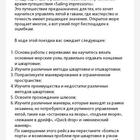
время путешествия «Sailing impressions».
Это путешествие предназначено для тех, кто хочет
научиться управлять яхтой в гавани, где мастерство и
точность имеют решающее значение. Открытое море
прощает многое, а вот узкий порт беспощаден к
ошибкам.
В ходе этой поездки вас ожидает следующее:
Основы работы с веревками: вы научитесь вязать
основные морские узлы, правильно отдавать концевые
и швартовые;
Изучите различные методы швартовки и отшвартовки;
Попрактикуете маневрирование в ограниченном
пространстве;
Изучите преимущества и недостатки различных
методов швартовки;
Освоите прохождение шлюзов;
Изучите различные маневры, которые выходят за рамки
экзамена, но потребуются для рутинного управления
яхтой, такие как «остановка на якорь», «подъем якоря»,
«лежание в дрейф», «Quick drop» и «мюнхенский
маневр».
По завершении этого рейса вы перестанете «бояться
порта» и возможных проблем при швартовке в узком