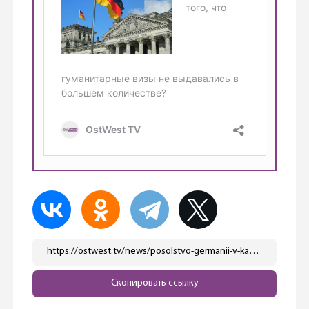
https://ostwest.tv/news/posolstvo-germanii-v-kazahstane-prinimaet-zayavleniya-rossiyan-na-nacionalnye-vizy/
Скопировать ссылку