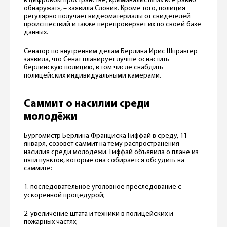
в цифровом пространстве, криминалисты их все равно
обнаружат», – заявила Словик. Кроме того, полиция
регулярно получает видеоматериалы от свидетелей
происшествий и также перепроверяет их по своей базе
данных.
Сенатор по внутренним делам Берлина Ирис Шпрангер
заявила, что Сенат планирует лучше оснастить
берлинскую полицию, в том числе снабдить
полицейских индивидуальными камерами.
Саммит о насилии среди
молодёжи
Бургомистр Берлина Франциска Гиффай в среду, 11
января, созовёт саммит на тему распространения
насилия среди молодежи. Гиффай объявила о плане из
пяти пунктов, которые она собирается обсудить на
саммите:
1. последовательное уголовное преследование с
ускоренной процедурой;
2. увеличение штата и техники в полицейских и
пожарных частях;