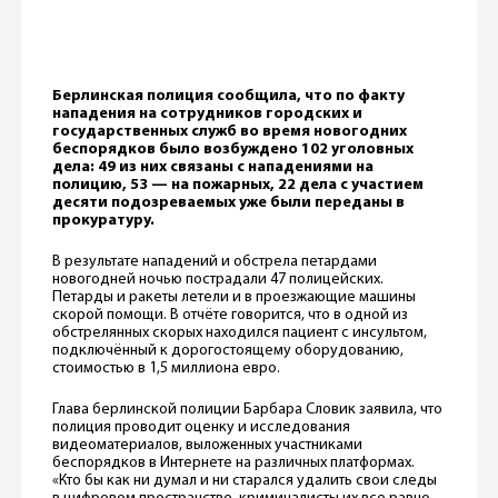
Берлинская полиция сообщила, что по факту
нападения на сотрудников городских и
государственных служб во время новогодних
беспорядков было возбуждено 102 уголовных
дела: 49 из них связаны с нападениями на
полицию, 53 — на пожарных, 22 дела с участием
десяти подозреваемых уже были переданы в
прокуратуру.
В результате нападений и обстрела петардами
новогодней ночью пострадали 47 полицейских.
Петарды и ракеты летели и в проезжающие машины
скорой помощи. В отчёте говорится, что в одной из
обстрелянных скорых находился пациент с инсультом,
подключённый к дорогостоящему оборудованию,
стоимостью в 1,5 миллиона евро.
Глава берлинской полиции Барбара Словик заявила, что
полиция проводит оценку и исследования
видеоматериалов, выложенных участниками
беспорядков в Интернете на различных платформах.
«Кто бы как ни думал и ни старался удалить свои следы