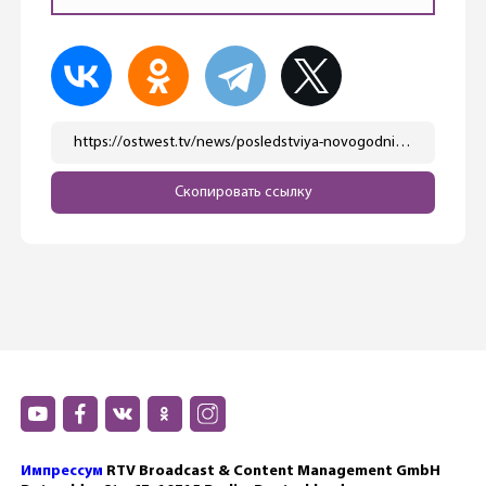
https://ostwest.tv/news/posledstviya-novogodnih-besporyadkov-v-berline/
Скопировать ссылку
Импрессум
RTV Broadcast & Content Management GmbH