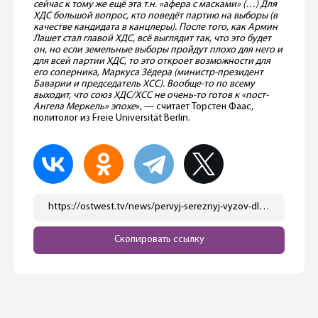
сейчас к тому же ещё эта т.н. «афера с масками» (…) Для
ХДС большой вопрос, кто поведёт партию на выборы (в
качестве кандидата в канцлеры). После того, как Армин
Лашет стал главой ХДС, всё выглядит так, что это будет
он, но если земельные выборы пройдут плохо для него и
для всей партии ХДС, то это откроет возможности для
его соперника, Маркуса Зёдера (министр-президент
Баварии и председатель ХСС). Вообще-то по всему
выходит, что союз ХДС/ХСС не очень-то готов к «пост-
Ангела Меркель» эпохе
», — считает Торстен Фаас,
политолог из Freie Universität Berlin.
https://ostwest.tv/news/pervyj-sereznyj-vyzov-dlya-hds/
Скопировать ссылку