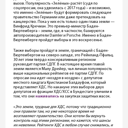
вызов. Популярность «Зелёных» растёт (судя по
соцопросам, она удвоилась с 2017 года) – и возможно,
что именно «Зелёные» будут формировать следующее
правительство Германии или даже претендовать на
канцлерство. Пока у них есть только один глава земли —
Винфрид Кречман. Это премьер-министр Баден-
Вюртемберга – земли, где, в частности, базируются
автопроизводители Daimler и Porsche. Именно в Баден-
Вюртемберге пройдут выборы в это воскресенье.
Также выборы пройдут в земле, граничащей с Баден-
Вюртембергом на северо-западе, это Рейнланд-Пфальц.
30 лет этим твёрдо консервативным регионом
руководит партия СДПГ. В настоящее время главой
земли является Малу Дрейер, чья личная популярность
выше национальных рейтингов её партии СДПГ. По
опросам она идет «ноздря в ноздрю» с депутатом
местного ландтага Кристианом Балдауфом, который
представляет ХДС. Но накануне этих выборов двух
депутатов из фракции ХДС/ХСС в Бундестаге уличили в
том, что они
наживались
на закупках защитных масок.
«
Это земли, трудные для ХДС, потому что традиционно
они правили там, но уже некоторое время не
возглавляют правительство. Они хотели бы вернуть
контроль над этими регионами, но кажется, что шансы
их невелики. Рейтинги ХДС в любом случае снижались, и