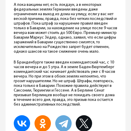
А пока вакцины нет, есть локдаун, а в некоторых
федеральных землях Германии введены даже
ограничения на выход из дома на улицу, если у вас нет
веской причины, правда, пока без четких последствий и
штрафов. Пока штраф за нарушение правил введен
только в Баварии, за нахождение на улице после 9 часов
вечера вам может стоить до 500 Евро. Премьер-министр
Баварии Маркус Зёдер, однако, заявил, что если цифры
заражений в Баварии существенно снизятся, то
исключительно на Рождество запрет будет отменен,
однако шансов на такое снижение очень мало.
В Бранденбурге также введен комендантский час, с 10
часов вечера и до 5 утра. А в земле Баден-Вюртемберг
комендантский час начинает действовать уже с 8 часов
вечера. Но при этом в обоих землях непонятно, что
грозит нарушителям. Но не штраф. Штрафы, повторюсь,
пока только в Баварии. Похожие правила действуют в
Саксонии, Тюрингии и Гессене. А в Берлине Сенат
призывал берлинцев вообще не покидать своего дома
в течение всего дня, правда, это призыв пока остается
без административных последствий.