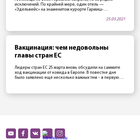
исключений. По крайней мере, один отель —
«Эдельвейс» на знаменитом курорте Гармиш-
Партенкирхен — в апреле будет открыт. Как тало
25.03.2021
известно 25 марта, в этой гостинице, принадлежащей
министерству обороны США, часто проводятся
престижные международные конференции. Две таких
конференции запланировано на апрель. Как сообщили
сотрудники отеля газете Merkur, руководство […]
Вакцинация: чем недовольны
главы стран ЕС
Лидеры стран ЕС 25 марта вновь обсудили на саммите
ход вакцинации от ковида в Европе. В повестке дня
было заявлено ещё несколько важных тем ‒ в первую
очередь отношения с Россией, Турцией и Китаем ‒
однако главной темой стал все же провал европейской
прививочной кампании. Президент Франции Эмманюэль
Макрон считает, что в 2020 Евросоюзу не […]