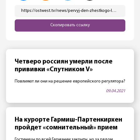
https://ostwest.tv/news/pervyj-den-zhestkogo-lokdauna-i-novyj-antirekord-v-germanii/
Скопировать ссылку
Четверо россиян умерли после
прививки «Спутником V»
Повлияют ли они на решение европейского регулятора?
09.04.2021
На курорте Гармиш-Партенкирхен
пройдет «сомнительный» прием
Гостиницы по всей Германии закрыты, но за рядом