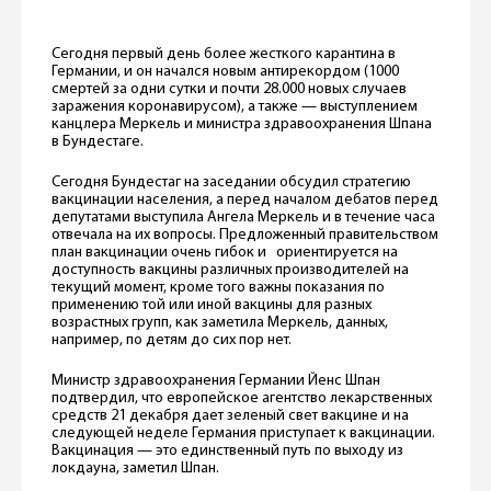
Сегодня первый день более жесткого карантина в
Германии, и он начался новым антирекордом (1000
смертей за одни сутки и почти 28.000 новых случаев
заражения коронавирусом), а также — выступлением
канцлера Меркель и министра здравоохранения Шпана
в Бундестаге.
Сегодня Бундестаг на заседании обсудил стратегию
вакцинации населения, а перед началом дебатов перед
депутатами выступила Ангела Меркель и в течение часа
отвечала на их вопросы. Предложенный правительством
план вакцинации очень гибок и ориентируется на
доступность вакцины различных производителей на
текущий момент, кроме того важны показания по
применению той или иной вакцины для разных
возрастных групп, как заметила Меркель, данных,
например, по детям до сих пор нет.
Министр здравоохранения Германии Йенс Шпан
подтвердил, что европейское агентство лекарственных
средств 21 декабря дает зеленый свет вакцине и на
следующей неделе Германия приступает к вакцинации.
Вакцинация — это единственный путь по выходу из
локдауна, заметил Шпан.