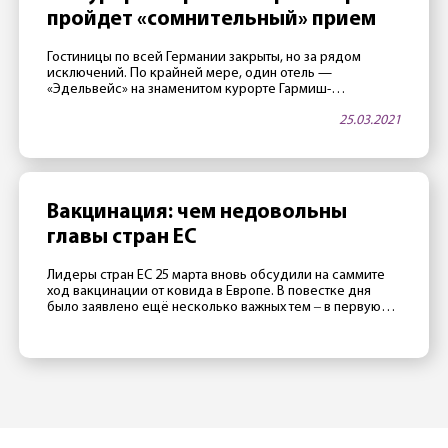
пройдет «сомнительный» прием
Гостиницы по всей Германии закрыты, но за рядом
исключений. По крайней мере, один отель —
«Эдельвейс» на знаменитом курорте Гармиш-
Партенкирхен — в апреле будет открыт. Как тало
25.03.2021
известно 25 марта, в этой гостинице, принадлежащей
министерству обороны США, часто проводятся
престижные международные конференции. Две таких
конференции запланировано на апрель. Как сообщили
сотрудники отеля газете Merkur, руководство […]
Вакцинация: чем недовольны
главы стран ЕС
Лидеры стран ЕС 25 марта вновь обсудили на саммите
ход вакцинации от ковида в Европе. В повестке дня
было заявлено ещё несколько важных тем ‒ в первую
очередь отношения с Россией, Турцией и Китаем ‒
однако главной темой стал все же провал европейской
прививочной кампании. Президент Франции Эмманюэль
Макрон считает, что в 2020 Евросоюзу не […]