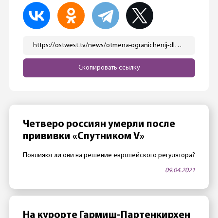
https://ostwest.tv/news/otmena-ogranichenij-dlya-privityh-ne-za-gorami/
Скопировать ссылку
Четверо россиян умерли после
прививки «Спутником V»
Повлияют ли они на решение европейского регулятора?
09.04.2021
На курорте Гармиш-Партенкирхен