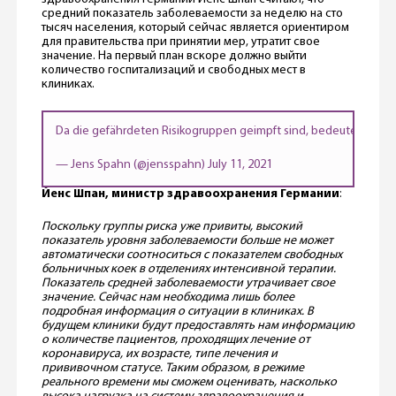
средний показатель заболеваемости за неделю на сто
тысяч населения, который сейчас является ориентиром
для правительства при принятии мер, утратит свое
значение. На первый план вскоре должно выйти
количество госпитализаций и свободных мест в
клиниках.
Da die gefährdeten Risikogruppen geimpft sind, bedeutet eine h
— Jens Spahn (@jensspahn)
July 11, 2021
Йенс Шпан, министр здравоохранения Германии
:
Поскольку группы риска уже привиты, высокий
показатель уровня заболеваемости больше не может
автоматически соотноситься с показателем свободных
больничных коек в отделениях интенсивной терапии.
Показатель средней заболеваемости утрачивает свое
значение. Сейчас нам необходима лишь более
подробная информация о ситуации в клиниках. В
будущем клиники будут предоставлять нам информацию
о количестве пациентов, проходящих лечение от
коронавируса, их возрасте, типе лечения и
прививочном статусе. Таким образом, в режиме
реального времени мы сможем оценивать, насколько