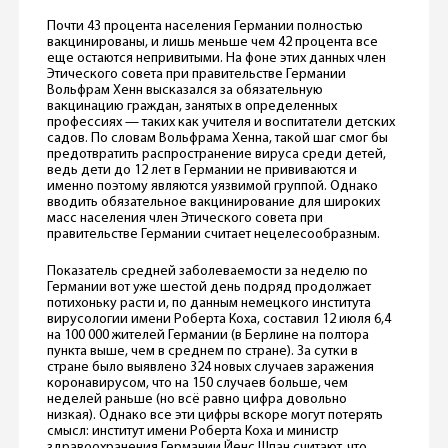
Почти 43 процента населения Германии полностью
вакцинированы, и лишь меньше чем 42 процента все
еще остаются непривитыми. На фоне этих данных член
Этического совета при правительстве Германии
Вольфрам Хенн высказался за обязательную
вакцинацию граждан, занятых в определенных
профессиях — таких как учителя и воспитатели детских
садов. По словам Вольфрама Хенна, такой шаг смог бы
предотвратить распространение вируса среди детей,
ведь дети до 12 лет в Германии не прививаются и
именно поэтому являются уязвимой группой. Однако
вводить обязательное вакцинирование для широких
масс населения член Этического совета при
правительстве Германии считает нецелесообразным.
Показатель средней заболеваемости за неделю по
Германии вот уже шестой день подряд продолжает
потихоньку расти и, по данным немецкого института
вирусологии имени Роберта Коха, составил 12 июля 6,4
на 100 000 жителей Германии (в Берлине на полтора
пункта выше, чем в среднем по стране). За сутки в
стране было выявлено 324 новых случаев заражения
коронавирусом, что на 150 случаев больше, чем
неделей раньше (но всё равно цифра довольно
низкая). Однако все эти цифры вскоре могут потерять
смысл: институт имени Роберта Коха и министр
здравоохранения Германии Йенс Шпан считают, что