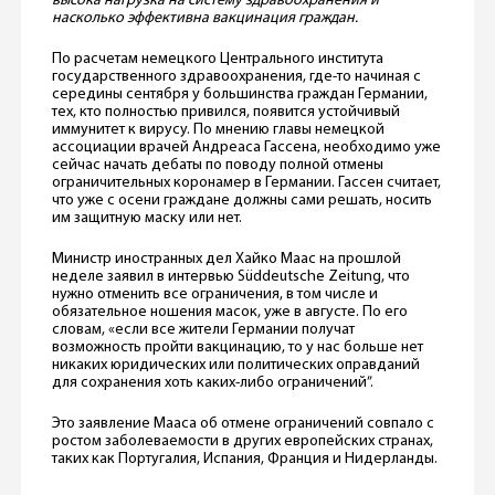
высока нагрузка на систему здравоохранения и
насколько эффективна вакцинация граждан.
По расчетам немецкого Центрального института
государственного здравоохранения, где-то начиная с
середины сентября у большинства граждан Германии,
тех, кто полностью привился, появится устойчивый
иммунитет к вирусу. По мнению главы немецкой
ассоциации врачей Андреаса Гассена, необходимо уже
сейчас начать дебаты по поводу полной отмены
ограничительных коронамер в Германии. Гассен считает,
что уже с осени граждане должны сами решать, носить
им защитную маску или нет.
Министр иностранных дел Хайко Маас на прошлой
неделе заявил в интервью Süddeutsche Zeitung, что
нужно отменить все ограничения, в том числе и
обязательное ношения масок, уже в августе. По его
словам, «если все жители Германии получат
возможность пройти вакцинацию, то у нас больше нет
никаких юридических или политических оправданий
для сохранения хоть каких-либо ограничений”.
Это заявление Мааса об отмене ограничений совпало с
ростом заболеваемости в других европейских странах,
таких как Португалия, Испания, Франция и Нидерланды.