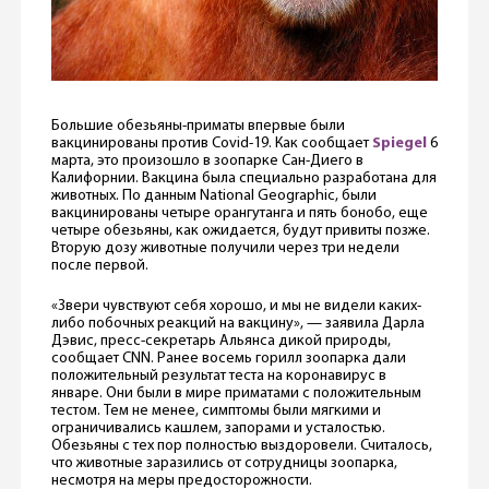
Большие обезьяны-приматы впервые были
вакцинированы против Covid-19. Как сообщает
Spiegel
6
марта, это произошло в зоопарке Сан-Диего в
Калифорнии. Вакцина была специально разработана для
животных. По данным National Geographic, были
вакцинированы четыре орангутанга и пять бонобо, еще
четыре обезьяны, как ожидается, будут привиты позже.
Вторую дозу животные получили через три недели
после первой.
«Звери чувствуют себя хорошо, и мы не видели каких-
либо побочных реакций на вакцину», — заявила Дарла
Дэвис, пресс-секретарь Альянса дикой природы,
сообщает CNN. Ранее восемь горилл зоопарка дали
положительный результат теста на коронавирус в
январе. Они были в мире приматами с положительным
тестом. Тем не менее, симптомы были мягкими и
ограничивались кашлем, запорами и усталостью.
Обезьяны с тех пор полностью выздоровели. Считалось,
что животные заразились от сотрудницы зоопарка,
несмотря на меры предосторожности.