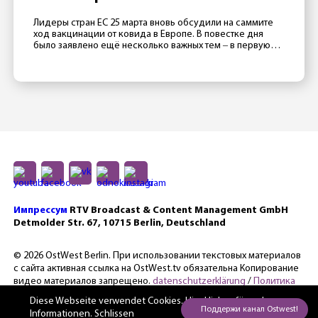
Лидеры стран ЕС 25 марта вновь обсудили на саммите
ход вакцинации от ковида в Европе. В повестке дня
было заявлено ещё несколько важных тем ‒ в первую
очередь отношения с Россией, Турцией и Китаем ‒
однако главной темой стал все же провал европейской
прививочной кампании. Президент Франции Эмманюэль
Макрон считает, что в 2020 Евросоюзу не […]
Импрессум
RTV Broadcast & Content Management GmbH
Detmolder Str. 67, 10715 Berlin, Deutschland
© 2026 OstWest Berlin. При использовании текстовых материалов
с сайта активная ссылка на OstWest.tv обязательна Копирование
видео материалов запрещено.
datenschutzerklärung
/
Политика
конфиденциальности.
Diese Webseite verwendet Cookies. Hier
klicken für mehr
Informationen. Schlissen