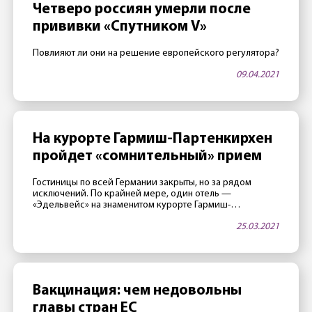
Четверо россиян умерли после
прививки «Спутником V»
Повлияют ли они на решение европейского регулятора?
09.04.2021
На курорте Гармиш-Партенкирхен
пройдет «сомнительный» прием
Гостиницы по всей Германии закрыты, но за рядом
исключений. По крайней мере, один отель —
«Эдельвейс» на знаменитом курорте Гармиш-
Партенкирхен — в апреле будет открыт. Как тало
25.03.2021
известно 25 марта, в этой гостинице, принадлежащей
министерству обороны США, часто проводятся
престижные международные конференции. Две таких
конференции запланировано на апрель. Как сообщили
сотрудники отеля газете Merkur, руководство […]
Вакцинация: чем недовольны
главы стран ЕС