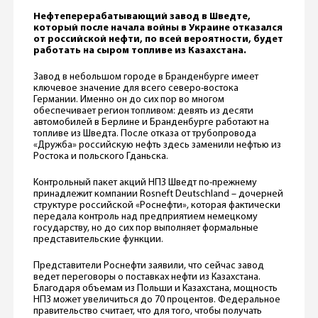
Нефтеперерабатывающий завод в Шведте,
который после начала войны в Украине отказался
от российской нефти, по всей вероятности, будет
работать на сыром топливе из Казахстана.
Завод в небольшом городе в Бранденбурге имеет
ключевое значение для всего северо-востока
Германии. Именно он до сих пор во многом
обеспечивает регион топливом: девять из десяти
автомобилей в Берлине и Бранденбурге работают на
топливе из Шведта. После отказа от трубопровода
«Дружба» российскую нефть здесь заменили нефтью из
Ростока и польского Гданьска.
Контрольный пакет акций НПЗ Шведт по-прежнему
принадлежит компании Rosneft Deutschland – дочерней
структуре российской «Роснефти», которая фактически
передала контроль над предприятием немецкому
государству, но до сих пор выполняет формальные
представительские функции.
Представители Роснефти заявили, что сейчас завод
ведет переговоры о поставках нефти из Казахстана.
Благодаря объемам из Польши и Казахстана, мощность
НПЗ может увеличиться до 70 процентов. Федеральное
правительство считает, что для того, чтобы получать