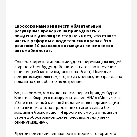
Евросоюз намерен ввести обязательные
регулярные проверки на пригодность к
вождению для людей старше 70 лет, что станет
частью реформы о водительских правах. Это
решение ЕС разозлило немецких пенсионеров-
автомобилистов.
Совсем скоро водительские удостоверения для людей
старше 70 лет будут действительны только в течение
пяти лет (сейчас они выдаются на 15 лет). Пожилые
немцы возмущены тем, что, по их мнению, неоправданно
попали под всеобщее подозрение.
Вот, например, что пишет пенсионер из Бранденбурга
Кристиан Клар (его цитирует издание HNA): «Мне уже за
70, но я почётный местный политик и член организации
по защите жертв, пострадавших от агрессии, и без
машины я беспомощен. Я просто не смогу заниматься
своей добровольной деятельностью, если у меня
отнимут машину».
Другой немецкий пенсионер в интервью говорит, что