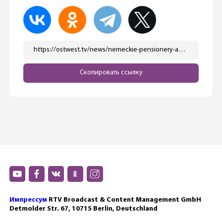
https://ostwest.tv/news/nemeckie-pensionery-avtomobilisty-v-yarosti-ot-resheniya-evrosojuza/
Скопировать ссылку
Импрессум
RTV Broadcast & Content Management GmbH
Detmolder Str. 67, 10715 Berlin, Deutschland