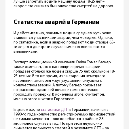
лучше запретить водить машину людям 18-25 лет –
скорее это снизило бы количество смертей на дорогах.
Статистка аварий в Германии
И действительно, пожилые люди в среднем чуть реже
становятся участниками аварии, чем молодые. Однако,
по статистике, если в аварию попадают люди старше 65-
ти лет, то в две трети случаев именно они являются
виновниками.
Эксперт испекционнной компании Dekra Томас Вагнер
также отмечает, что в настоящее время в аварии
попадает столько же людей старше 75 лет, сколько и 18-
25-летних. В то же время, из-за старения немецкого
населения, эксперты ждут ухудшения ситуации с
количеством аварий. А потому Вагнер призывает
возрастных водителей почаще самостоятельно
проходить проверку. В конечном итоге, считает он,
именно этого и хотят в Евросоюзе.
В целом же, по
статистике ДТП
в Германии, начиная с
1990-го года количество регистрируемых происшествий
не сильно меняется – оно колеблется в районе 2,5
миллионов случаев в год. Но при этом неуклонно
снижается количество смертей в результате ДТП – за