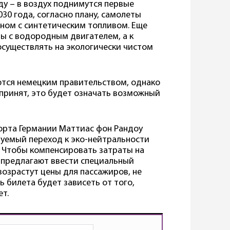
ду – в воздух поднимутся первые
30 года, согласно плану, самолеты
нном с синтетическим топливом. Еще
ты с водородным двигателем, а к
осуществлять на экологически чистом
ются немецким правительством, однако
 принят, это будет означать возможный
орта Германии Маттиас фон Рандоу
руемый переход к эко-нейтральности
. Чтобы компенсировать затраты на
е предлагают ввести специальный
возрастут цены для пассажиров, не
ь билета будет зависеть от того,
ет.