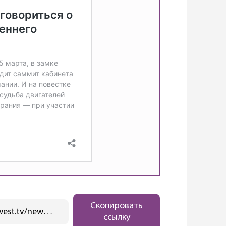
Скопировать
https://ostwest.tv/news/nemeckie-aviakompanii-otkazhutsya-ot-iskopaemogo-topliva/
ссылку