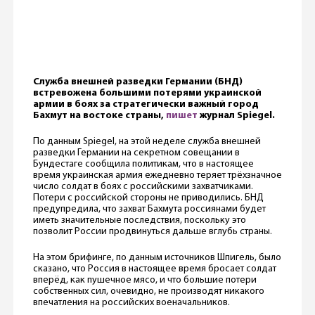
Служба внешней разведки Германии (БНД)
встревожена большими потерями украинской
армии в боях за стратегически важный город
Бахмут на востоке страны,
пишет
журнал Spiegel.
По данным Spiegel, на этой неделе служба внешней
разведки Германии на секретном совещании в
Бундестаге сообщила политикам, что в настоящее
время украинская армия ежедневно теряет трёхзначное
число солдат в боях с российскими захватчиками.
Потери с российской стороны не приводились. БНД
предупредила, что захват Бахмута россиянами будет
иметь значительные последствия, поскольку это
позволит России продвинуться дальше вглубь страны.
На этом брифинге, по данным источников Шпигель, было
сказано, что Россия в настоящее время бросает солдат
вперёд, как пушечное мясо, и что большие потери
собственных сил, очевидно, не производят никакого
впечатления на российских военачальников.