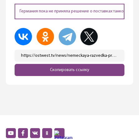
Германия пока не приняла решение о поставках танков Leopa
https://ostwest.tv/news/nemeckaya-razvedka-predupredila-o-bolshih-poteryah-vsu-pod-bahmutom/
Скопировать ссылку