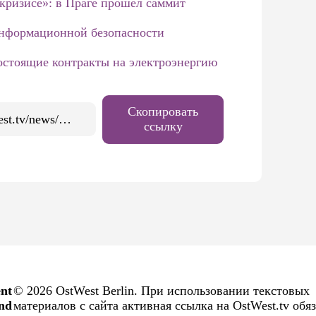
кризисе»: в Праге прошел саммит
информационной безопасности
стоящие контракты на электроэнергию
Скопировать
https://ostwest.tv/news/na-nefteprovode-druzhba-obnaruzhena-krupnaya-utechka/
ссылку
nt
© 2026 OstWest Berlin. При использовании текстовых
and
материалов с сайта активная ссылка на OstWest.tv обя