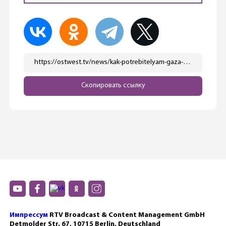
https://ostwest.tv/news/kak-potrebitelyam-gaza-poluchit-pomoshh-ot-pravitelstva-v-dekabre/
Скопировать ссылку
Импрессум
RTV Broadcast & Content Management GmbH
Detmolder Str. 67, 10715 Berlin, Deutschland