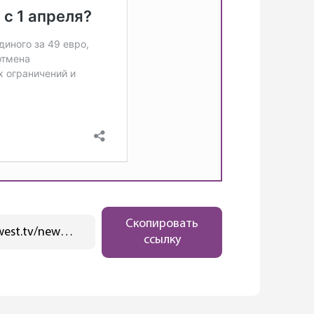
Скопировать
https://ostwest.tv/news/kak-podorozhaet-proezd-v-berline-s-1-aprelya/
ссылку