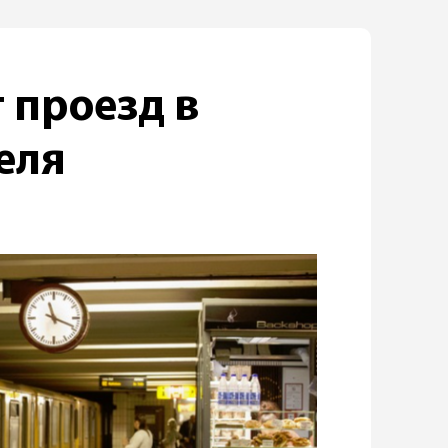
 проезд в
еля