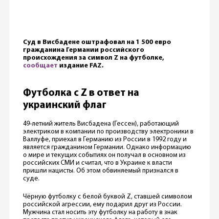
Суд в Висбадене оштрафовал на 1 500 евро
гражданина Германии российского
происхождения за символ Z на футболке,
сообщает
издание FAZ.
Футболка c Z в ответ на
украинский флаг
49-летний житель Висбадена (Гессен), работающий
электриком в компании по производству электроники в
Валлуфе, приехал в Германию из России в 1992 году и
является гражданином Германии. Однако информацию
о мире и текущих событиях он получал в основном из
российских СМИ и считал, что в Украине к власти
пришли нацисты. Об этом обвиняемый признался в
суде.
Чёрную футболку с белой буквой Z, ставшей символом
российской агрессии, ему подарил друг из России.
Мужчина стал носить эту футболку на работу в знак