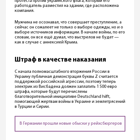
протеста против украинского флага, который его
работодатель разместил на здании, где расположена
компания.
Мужчина не осознавал, что совершает преступление, а
сейчас он сожалеет не только о выборе одежды, но и о
выборе источников информации. В начале войны, по его
словам, он все ещё думал, что выстрелов не будет —
как в случае с аннексией Крыма.
Штраф в качестве наказания
С начала полномасштабного вторжения России в
Украину публичная демонстрация буквы Z считается
поддержкой российской агрессии, поэтому теперь
электрик из Висбадена должен заплатить 1 500 евро
штрафа, которые будут перечислены
благотворительной инициативе Deutschland hilft,
помогающей жертвам войны в Украине и землетрясений
в Турции и Сирии.
В Германии прошли новые обыски у рейхсбюргеров