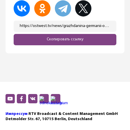
https://ostwest.tv/news/grazhdanina-germanii-oshtrafovali-na-1500-evro-za-simvol-z-na-futbolke/
Скопировать ссылку
Импрессум
RTV Broadcast & Content Management GmbH
Detmolder Str. 67, 10715 Berlin, Deutschland