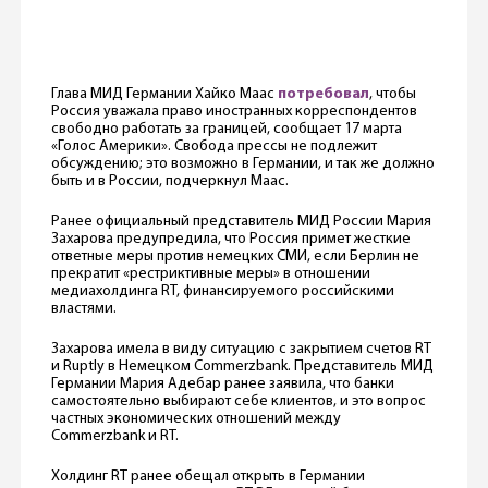
Глава МИД Германии Хайко Маас
потребовал
, чтобы
Россия уважала право иностранных корреспондентов
свободно работать за границей, сообщает 17 марта
«Голос Америки». Свобода прессы не подлежит
обсуждению; это возможно в Германии, и так же должно
быть и в России, подчеркнул Маас.
Ранее официальный представитель МИД России Мария
Захарова предупредила, что Россия примет жесткие
ответные меры против немецких СМИ, если Берлин не
прекратит «рестриктивные меры» в отношении
медиахолдинга RT, финансируемого российскими
властями.
Захарова имела в виду ситуацию с закрытием счетов RT
и Ruptly в Немецком Commerzbank. Представитель МИД
Германии Мария Адебар ранее заявила, что банки
самостоятельно выбирают себе клиентов, и это вопрос
частных экономических отношений между
Commerzbank и RT.
Холдинг RT ранее обещал открыть в Германии