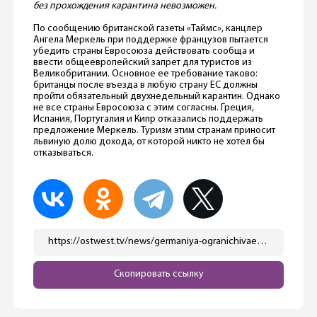
без прохождения карантина невозможен.
По сообщению британской газеты «Таймс», канцлер
Ангела Меркель при поддержке французов пытается
убедить страны Евросоюза действовать сообща и
ввести общеевропейский запрет для туристов из
Великобритании. Основное ее требование таково:
британцы после въезда в любую страну ЕС должны
пройти обязательный двухнедельный карантин. Однако
не все страны Евросоюза с этим согласны. Греция,
Испания, Португалия и Кипр отказались поддержать
предложение Меркель. Туризм этим странам приносит
львиную долю дохода, от которой никто не хотел бы
отказываться.
https://ostwest.tv/news/germaniya-ogranichivaet-vezd-iz-rossii-i-portugalii/
Скопировать ссылку