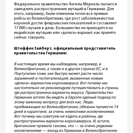
Федеральное правительство Ангелы Меркель пытается
замедлить распространение мутаций в Германии. Для
этого, например, были отменены почти все прямые
рейсы из Великобритании, где рост заболеваемостью
короной достиг февральских показателей и составляет
17 000 случаев в день. Большинство их приходятся на
индийскую мутацию или «дельта»-вариант, как принято
сейчас говорить.
Штеффен Зайберт, официальный представитель
правительства Германии:
В настоящее время мы наблюдаем, например, в
Великобритании, а также и в других странах ЕС, и в
Португалии тоже, как быстро может расти число
заражений и госпитализаций, вызванных новым
«дельта»-вариантом коронавируса. Вот почему мы
настоятельно не рекомендуем путешествовать в страны,
где распространены варианты вируса. Правительство
Германии хотело бы видеть в Европе единый подход по
этому важному вопросу для всех нас. Люди,
прибывающие из Великобритании, обязаны провести 14
дней в карантине, за очень немногими исключениями.
Вот почему мы советуем не ездить в районы, где
распространены варианты коронавируса. И, кстати,
британские правила таковы, что — за очень редкими
исключениями — въезд из Германии в Великобританию