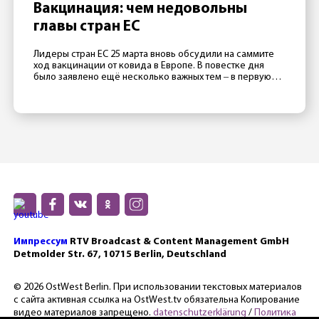
Вакцинация: чем недовольны
главы стран ЕС
Лидеры стран ЕС 25 марта вновь обсудили на саммите
ход вакцинации от ковида в Европе. В повестке дня
было заявлено ещё несколько важных тем ‒ в первую
очередь отношения с Россией, Турцией и Китаем ‒
однако главной темой стал все же провал европейской
прививочной кампании. Президент Франции Эмманюэль
Макрон считает, что в 2020 Евросоюзу не […]
Импрессум
RTV Broadcast & Content Management GmbH
Detmolder Str. 67, 10715 Berlin, Deutschland
© 2026 OstWest Berlin. При использовании текстовых материалов
с сайта активная ссылка на OstWest.tv обязательна Копирование
видео материалов запрещено.
datenschutzerklärung
/
Политика