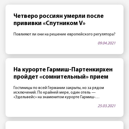
Четверо россиян умерли после
прививки «Спутником V»
Повлияют ли они на решение европейского регулятора?
09.04.2021
На курорте Гармиш-Партенкирхен
пройдет «сомнительный» прием
Гостиницы по всей Германии закрыты, но за рядом
исключений. По крайней мере, один отель —
«Эдельвейс» на знаменитом курорте Гармиш-
Партенкирхен — в апреле будет открыт. Как тало
25.03.2021
известно 25 марта, в этой гостинице, принадлежащей
министерству обороны США, часто проводятся
престижные международные конференции. Две таких
конференции запланировано на апрель. Как сообщили
сотрудники отеля газете Merkur, руководство […]