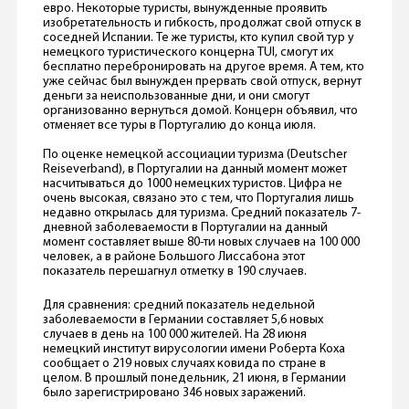
евро. Некоторые туристы, вынужденные проявить
изобретательность и гибкость, продолжат свой отпуск в
соседней Испании. Те же туристы, кто купил свой тур у
немецкого туристического концерна TUI, смогут их
бесплатно перебронировать на другое время. А тем, кто
уже сейчас был вынужден прервать свой отпуск, вернут
деньги за неиспользованные дни, и они смогут
организованно вернуться домой. Концерн объявил, что
отменяет все туры в Португалию до конца июля.
По оценке немецкой ассоциации туризма (Deutscher
Reiseverband), в Португалии на данный момент может
насчитываться до 1000 немецких туристов. Цифра не
очень высокая, связано это с тем, что Португалия лишь
недавно открылась для туризма. Средний показатель 7-
дневной заболеваемости в Португалии на данный
момент составляет выше 80-ти новых случаев на 100 000
человек, а в районе Большого Лиссабона этот
показатель перешагнул отметку в 190 случаев.
Для сравнения: средний показатель недельной
заболеваемости в Германии составляет 5,6 новых
случаев в день на 100 000 жителей. На 28 июня
немецкий институт вирусологии имени Роберта Коха
сообщает о 219 новых случаях ковида по стране в
целом. В прошлый понедельник, 21 июня, в Германии
было зарегистрировано 346 новых заражений.