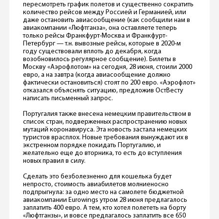
пересмотреть график полетов и существенно сократить
количество рейсов между Россией и Германией, или
даже остановить авиасообщение (как сообщили нам в
авиакомпании «Люфтганза», она оставляете теперь
только рейсы Франкфурт-Москва и Франкфурт-
Петербург — т.н. вывозные рейсы, которые в 2020-м
году существовали вплоть до декабря, когда
возобновилось регулярное сообщение). Билеты в
Москву «Аэрофлотом» на сегодня, 28 июня, стоили 2000
евро, а на завтра (когда авиасообщение должно
фактически остановиться) стоят по 200 евро. «Аэрофлот»
отказался объяснять ситуацию, предложив ОстВесту
написать письменный запрос.
Португалия также внесена немецким правительством в
список стран, подверженных распространению новых
мутаций коронавируса. Эта новость застала немецких
туристов врасплох. Новые требования вынуждают их в
экстренном порядке покидать Португалию, и
желательно еще до вторника, то есть до вступления
новых правил в силу.
Сделать это безболезненно для кошелька будет
непросто, стоимость авиабилетов молниеносно
подпрыгнула: за одно место на самолете бюджетной
авиакомпании Eurowings утром 28 июня предлагалось
заплатить 400 евро. А тем, кто хотел полететь на борту
«Люфтганзы», и вовсе предлагалось заплатить все 650