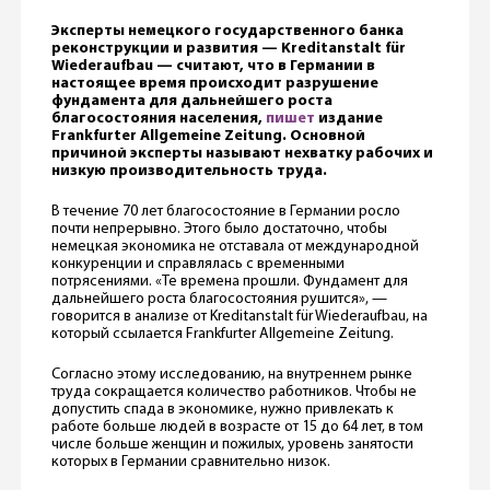
Эксперты немецкого государственного банка
реконструкции и развития — Kreditanstalt für
Wiederaufbau — считают, что в Германии в
настоящее время происходит разрушение
фундамента для дальнейшего роста
благосостояния населения,
пишет
издание
Frankfurter Allgemeine Zeitung. Основной
причиной эксперты называют нехватку рабочих и
низкую производительность труда.
В течение 70 лет благосостояние в Германии росло
почти непрерывно. Этого было достаточно, чтобы
немецкая экономика не отставала от международной
конкуренции и справлялась с временными
потрясениями. «Те времена прошли. Фундамент для
дальнейшего роста благосостояния рушится», —
говорится в анализе от Kreditanstalt für Wiederaufbau, на
который ссылается Frankfurter Allgemeine Zeitung.
Согласно этому исследованию, на внутреннем рынке
труда сокращается количество работников. Чтобы не
допустить спада в экономике, нужно привлекать к
работе больше людей в возрасте от 15 до 64 лет, в том
числе больше женщин и пожилых, уровень занятости
которых в Германии сравнительно низок.