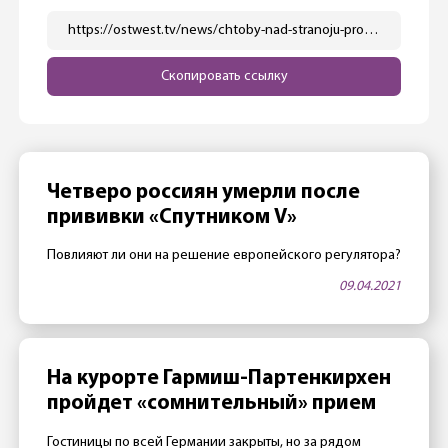
https://ostwest.tv/news/chtoby-nad-stranoju-proletet-nuzhno-qr-kod-s-soboj-imet/
Скопировать ссылку
Четверо россиян умерли после
прививки «Спутником V»
Повлияют ли они на решение европейского регулятора?
09.04.2021
На курорте Гармиш-Партенкирхен
пройдет «сомнительный» прием
Гостиницы по всей Германии закрыты, но за рядом