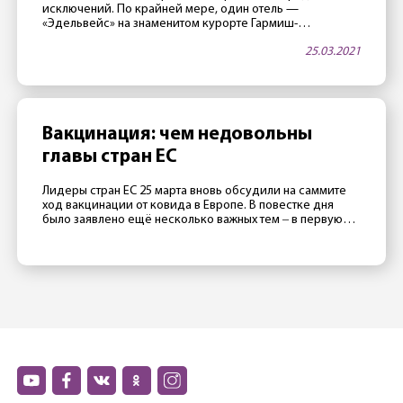
исключений. По крайней мере, один отель —
«Эдельвейс» на знаменитом курорте Гармиш-
Партенкирхен — в апреле будет открыт. Как тало
25.03.2021
известно 25 марта, в этой гостинице, принадлежащей
министерству обороны США, часто проводятся
престижные международные конференции. Две таких
конференции запланировано на апрель. Как сообщили
сотрудники отеля газете Merkur, руководство […]
Вакцинация: чем недовольны
главы стран ЕС
Лидеры стран ЕС 25 марта вновь обсудили на саммите
ход вакцинации от ковида в Европе. В повестке дня
было заявлено ещё несколько важных тем ‒ в первую
очередь отношения с Россией, Турцией и Китаем ‒
однако главной темой стал все же провал европейской
прививочной кампании. Президент Франции Эмманюэль
Макрон считает, что в 2020 Евросоюзу не […]